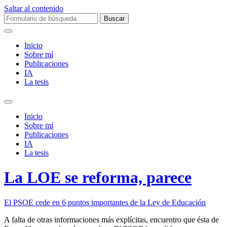
Saltar al contenido
Buscar:
Inicio
Sobre mí­
Publicaciones
IA
La tesis
Alternar
el
Inicio
campo
Sobre mí­
de
Publicaciones
búsqueda
IA
La tesis
La LOE se reforma, parece
El PSOE cede en 6 puntos importantes de la Ley de Educación
A falta de otras informaciones más explícitas, encuentro que ésta de