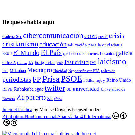
De qué se habla aquí
cibercomunicación
crisis
COPE
Cadena Ser
covid
cristianismo
educación
educación para la ciudadaní­a
El País
El Mundo
galicia
Federico Jiménez Losantos
EEUU
epc
laicismo
Jesucristo
IA
Gripe A
indignados
irak
JMJ
Humor
Mediapro
lssi
McLuhan
Navidad
Negociación con ETA
pederastia
Prisa
PSOE
PP
periodistas
Reino Unido
rajoy
Público
twitter
universidad
sgae
Rubalcaba
RTVE
UE
Universidad de
Zapatero
ZP
Navarra
áfrica
Internet Política
by
Montse Doval
is licensed under
Attribution-NonCommercial-ShareAlike 4.0 International