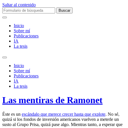
Saltar al contenido
Buscar:
Inicio
Sobre mí­
Publicaciones
IA
La tesis
Alternar
el
Inicio
campo
Sobre mí­
de
Publicaciones
búsqueda
IA
La tesis
Las mentiras de Ramonet
Éste es un
escándalo que merece crecer hasta que explote
. No sé,
quizá si los fondos de inversión americanos vuelven a meterle un
susto al Grupo Prisa, quizá pase algo. Mientras tanto, a esperar que