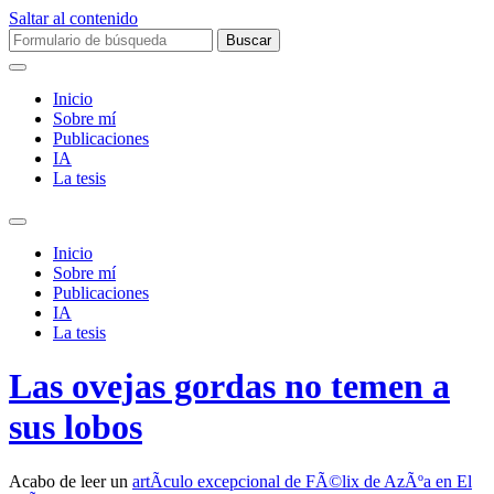
Saltar al contenido
Buscar:
Inicio
Sobre mí­
Publicaciones
IA
La tesis
Alternar
el
Inicio
campo
Sobre mí­
de
Publicaciones
búsqueda
IA
La tesis
Las ovejas gordas no temen a
sus lobos
Acabo de leer un
artÃ­culo excepcional de FÃ©lix de AzÃºa en El