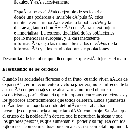
ilegales. Y asÃ­ sucesivamente.
EspaÃ±a no es el Ãºnico ejemplo de sociedad en
donde una poderosa e invisible cÃºpula fÃ¡ctica
mantiene en la minorÃ­a de edad a la poblaciÃ³n y la
distrae agitando el muÃ±ecÃ³n del sÃ¡trapa extranjero
e imperialista. La extrema docilidad de las poblaciones,
por lo menos las europeas, y la casi inexistente
informaciÃ³n, deja las manos libres a los dueÃ±os de la
informaciÃ³n y a los manipuladores de poblaciones.
Desconfiad de los lobos que dicen que el que estÃ¡ lejos es el malo.
El estruendo de los corderos
Cuando las sociedades florecen o dan fruto, cuando viven aÃ±os de
expansiÃ³n, enriquecimiento o victoria guerrera, no es infrecuente la
apariciÃ³n de personajes que alcanzan la notoriedad por su
escepticismo, por la distancia que interponen entre sus conciencias y
los gloriosos acontecimientos que todos celebran. Estos aguafiestas
solÃ­an tener un agudo sentido del ridÃ­culo y trabajaban su
personaje con prudencia aunque tambiÃ©n con arrojo. SabÃ­an que
el grueso de la poblaciÃ³n detesta que le perturben la siesta y que
los grandes personajes que aumentan su poder y su riqueza con los
«gloriosos acontecimientos» pueden aplastarles con total impunidad.