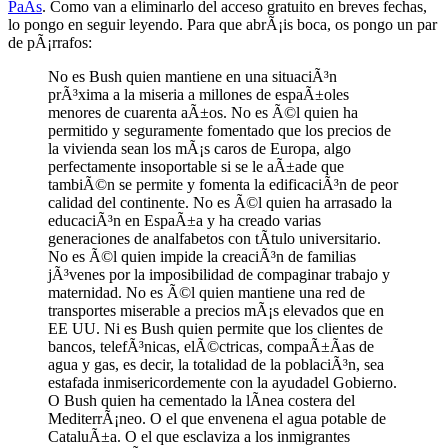
PaÃ­s
. Como van a eliminarlo del acceso gratuito en breves fechas,
lo pongo en seguir leyendo. Para que abrÃ¡is boca, os pongo un par
de pÃ¡rrafos:
No es Bush quien mantiene en una situaciÃ³n
prÃ³xima a la miseria a millones de espaÃ±oles
menores de cuarenta aÃ±os. No es Ã©l quien ha
permitido y seguramente fomentado que los precios de
la vivienda sean los mÃ¡s caros de Europa, algo
perfectamente insoportable si se le aÃ±ade que
tambiÃ©n se permite y fomenta la edificaciÃ³n de peor
calidad del continente. No es Ã©l quien ha arrasado la
educaciÃ³n en EspaÃ±a y ha creado varias
generaciones de analfabetos con tÃ­tulo universitario.
No es Ã©l quien impide la creaciÃ³n de familias
jÃ³venes por la imposibilidad de compaginar trabajo y
maternidad. No es Ã©l quien mantiene una red de
transportes miserable a precios mÃ¡s elevados que en
EE UU. Ni es Bush quien permite que los clientes de
bancos, telefÃ³nicas, elÃ©ctricas, compaÃ±Ã­as de
agua y gas, es decir, la totalidad de la poblaciÃ³n, sea
estafada inmisericordemente con la ayudadel Gobierno.
O Bush quien ha cementado la lÃ­nea costera del
MediterrÃ¡neo. O el que envenena el agua potable de
CataluÃ±a. O el que esclaviza a los inmigrantes