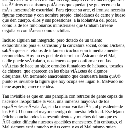
los Ãºnicos mecanismos polÃ­ticos que quedan) se guarecen en la
mÃ¡s inescrutable oscuridad. Para ejercer su arte, el ironista necesita
figuras concretas y con nombre propio, ciudadanos de carne y hueso
que den cuerpo, ellos y sus posesiones, a la idolatrÃ­a del poder,
como la de los funcionarios ministeriales que Graham Greene
degollaba con lÃ­neas como cuchillas.
Incluso alguien tan integrado, pero dotado de un talento
extraordinario para el sarcasmo y la caricatura social, como Dickens,
sabÃ­a que sus retratos de infames ricachos eran inmediatamente
reconocidos. Hoy no es posible determinar fÃ­sicamente el Mal,
nadie puede seÃ±alarlo, nos tenemos que conformar con las
viÃ±etas de hace un siglo: orondos fumadores de habanos, tocados
de chistera, que aparecen en las tibias viÃ±etas de algunos
dibujantes. Un tremendo anacronismo que demuestra hasta quÃ©
punto es invisible la figura que hoy ocupa ese lugar. El Malvado no
tiene aspecto, carece de idea.
Tan invisible es que en una panoplia con retratos de gente capaz de
hacernos insoportable la vida, una inmensa mayorÃ­a de los
espaÃ±oles seÃ±alarÃ­a, sin la menor vacilaciÃ³n, al presidente de
los EE UU como el mayor enemigo de nuestra felicidad. Ese lejano
fetiche concita todos los resentimientos y muchos deliran que es
Ã©l quien dificulta nuestros apacibles menesteres. Sin embargo, el
Mal siempre estÃ¡ mucho mÃ¡s cerca y es el Mal mismo quien