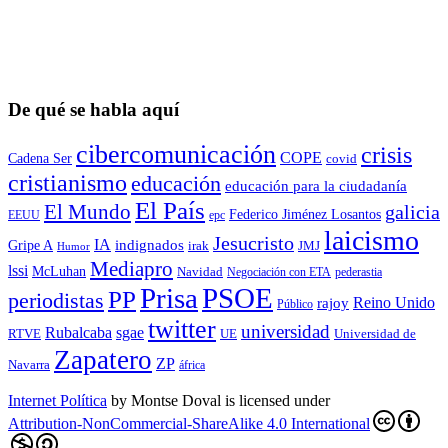
De qué se habla aquí
cibercomunicación
crisis
COPE
Cadena Ser
covid
cristianismo
educación
educación para la ciudadaní­a
El País
El Mundo
galicia
Federico Jiménez Losantos
EEUU
epc
laicismo
Jesucristo
IA
Gripe A
indignados
irak
JMJ
Humor
Mediapro
lssi
McLuhan
Navidad
Negociación con ETA
pederastia
Prisa
PSOE
PP
periodistas
Reino Unido
rajoy
Público
twitter
universidad
sgae
Rubalcaba
RTVE
UE
Universidad de
Zapatero
ZP
Navarra
áfrica
Internet Política
by
Montse Doval
is licensed under
Attribution-NonCommercial-ShareAlike 4.0 International