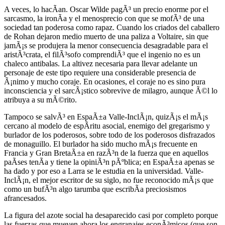
A veces, lo hacÃ­an. Oscar Wilde pagÃ³ un precio enorme por el
sarcasmo, la ironÃ­a y el menosprecio con que se mofÃ³ de una
sociedad tan poderosa como rapaz. Cuando los criados del caballero
de Rohan dejaron medio muerto de una paliza a Voltaire, sin que
jamÃ¡s se produjera la menor consecuencia desagradable para el
aristÃ³crata, el filÃ³sofo comprendiÃ³ que el ingenio no es un
chaleco antibalas. La altivez necesaria para llevar adelante un
personaje de este tipo requiere una considerable presencia de
Ã¡nimo y mucho coraje. En ocasiones, el coraje no es sino pura
inconsciencia y el sarcÃ¡stico sobrevive de milagro, aunque Ã©l lo
atribuya a su mÃ©rito.
Tampoco se salvÃ³ en EspaÃ±a Valle-InclÃ¡n, quizÃ¡s el mÃ¡s
cercano al modelo de espÃ­ritu asocial, enemigo del gregarismo y
burlador de los poderosos, sobre todo de los poderosos disfrazados
de monaguillo. El burlador ha sido mucho mÃ¡s frecuente en
Francia y Gran BretaÃ±a en razÃ³n de la fuerza que en aquellos
paÃ­ses tenÃ­a y tiene la opiniÃ³n pÃºblica; en EspaÃ±a apenas se
ha dado y por eso a Larra se le estudia en la universidad. Valle-
InclÃ¡n, el mejor escritor de su siglo, no fue reconocido mÃ¡s que
como un bufÃ³n algo tarumba que escribÃ­a preciosismos
afrancesados.
La figura del azote social ha desaparecido casi por completo porque
las fuerzas que mueven ahora los engranajes econÃ³micos (que son