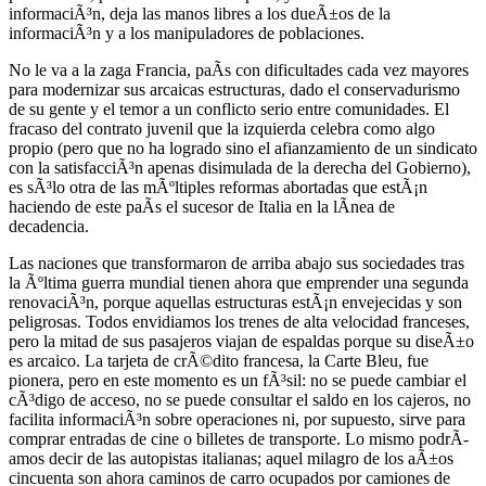
informaciÃ³n, deja las manos libres a los dueÃ±os de la
informaciÃ³n y a los manipuladores de poblaciones.
No le va a la zaga Francia, paÃ­s con dificultades cada vez mayores
para modernizar sus arcaicas estructuras, dado el conservadurismo
de su gente y el temor a un conflicto serio entre comunidades. El
fracaso del contrato juvenil que la izquierda celebra como algo
propio (pero que no ha logrado sino el afianzamiento de un sindicato
con la satisfacciÃ³n apenas disimulada de la derecha del Gobierno),
es sÃ³lo otra de las mÃºltiples reformas abortadas que estÃ¡n
haciendo de este paÃ­s el sucesor de Italia en la lÃ­nea de
decadencia.
Las naciones que transformaron de arriba abajo sus sociedades tras
la Ãºltima guerra mundial tienen ahora que emprender una segunda
renovaciÃ³n, porque aquellas estructuras estÃ¡n envejecidas y son
peligrosas. Todos envidiamos los trenes de alta velocidad franceses,
pero la mitad de sus pasajeros viajan de espaldas porque su diseÃ±o
es arcaico. La tarjeta de crÃ©dito francesa, la Carte Bleu, fue
pionera, pero en este momento es un fÃ³sil: no se puede cambiar el
cÃ³digo de acceso, no se puede consultar el saldo en los cajeros, no
facilita informaciÃ³n sobre operaciones ni, por supuesto, sirve para
comprar entradas de cine o billetes de transporte. Lo mismo podrÃ­
amos decir de las autopistas italianas; aquel milagro de los aÃ±os
cincuenta son ahora caminos de carro ocupados por camiones de