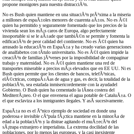
propone monigotes para nuestra distracciÃ³n.
No es Bush quien mantiene en una situaciÃ³n prÃ³xima a la miseria
a millones de espaÃ±oles menores de cuarenta aÃ±os. No es Ã©l
quien ha permitido y seguramente fomentado que los precios de la
vivienda sean los mÃ¡s caros de Europa, algo perfectamente
insoportable si se le aÃ±ade que tambiÃ©n se permite y fomenta la
edificaciÃ³n de peor calidad del continente. No es Ã©l quien ha
arrasado la educaciÃ³n en EspaÃ±a y ha creado varias generaciones
de analfabetos con tÃ­tulo universitario. No es Ã©l quien impide la
creaciÃ³n de familias jÃ³venes por la imposibilidad de compaginar
trabajo y maternidad. No es Ã©l quien mantiene una red de
transportes miserable a precios mÃ¡s elevados que en EE UU. Ni es
Bush quien permite que los clientes de bancos, telefÃ³nicas,
elÃ©ctricas, compaÃ±Ã­as de agua y gas, es decir, la totalidad de la
poblaciÃ³n, sea estafada inmisericordemente con la ayudadel
Gobierno. O Bush quien ha cementado la lÃ­nea costera del
MediterrÃ¡neo. O el que envenena el agua potable de CataluÃ±a. O
el que esclaviza a los inmigrantes ilegales. Y asÃ­ sucesivamente.
EspaÃ±a no es el Ãºnico ejemplo de sociedad en donde una
poderosa e invisible cÃºpula fÃ¡ctica mantiene en la minorÃ­a de
edad a la poblaciÃ³n y la distrae agitando el muÃ±ecÃ³n del
sÃ¡trapa extranjero e imperialista. La extrema docilidad de las
poblaciones, por lo menos las europeas, y la casi inexistente