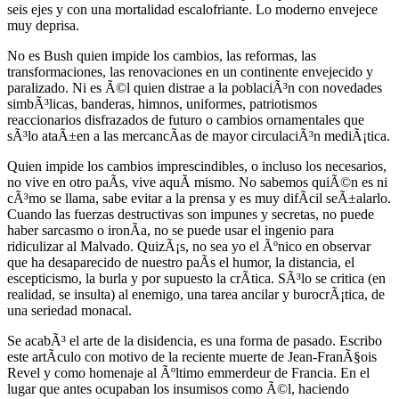
seis ejes y con una mortalidad escalofriante. Lo moderno envejece
muy deprisa.
No es Bush quien impide los cambios, las reformas, las
transformaciones, las renovaciones en un continente envejecido y
paralizado. Ni es Ã©l quien distrae a la poblaciÃ³n con novedades
simbÃ³licas, banderas, himnos, uniformes, patriotismos
reaccionarios disfrazados de futuro o cambios ornamentales que
sÃ³lo ataÃ±en a las mercancÃ­as de mayor circulaciÃ³n mediÃ¡tica.
Quien impide los cambios imprescindibles, o incluso los necesarios,
no vive en otro paÃ­s, vive aquÃ­ mismo. No sabemos quiÃ©n es ni
cÃ³mo se llama, sabe evitar a la prensa y es muy difÃ­cil seÃ±alarlo.
Cuando las fuerzas destructivas son impunes y secretas, no puede
haber sarcasmo o ironÃ­a, no se puede usar el ingenio para
ridiculizar al Malvado. QuizÃ¡s, no sea yo el Ãºnico en observar
que ha desaparecido de nuestro paÃ­s el humor, la distancia, el
escepticismo, la burla y por supuesto la crÃ­tica. SÃ³lo se critica (en
realidad, se insulta) al enemigo, una tarea ancilar y burocrÃ¡tica, de
una seriedad monacal.
Se acabÃ³ el arte de la disidencia, es una forma de pasado. Escribo
este artÃ­culo con motivo de la reciente muerte de Jean-FranÃ§ois
Revel y como homenaje al Ãºltimo emmerdeur de Francia. En el
lugar que antes ocupaban los insumisos como Ã©l, haciendo