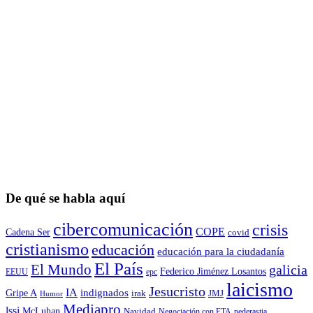
De qué se habla aquí
cibercomunicación
crisis
COPE
Cadena Ser
covid
cristianismo
educación
educación para la ciudadaní­a
El País
El Mundo
galicia
Federico Jiménez Losantos
EEUU
epc
laicismo
Jesucristo
IA
Gripe A
indignados
irak
JMJ
Humor
Mediapro
lssi
McLuhan
Navidad
Negociación con ETA
pederastia