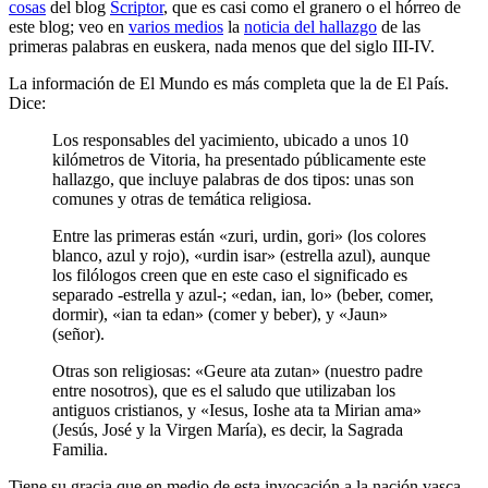
cosas
del blog
Scriptor
, que es casi como el granero o el hórreo de
este blog; veo en
varios medios
la
noticia del hallazgo
de las
primeras palabras en euskera, nada menos que del siglo III-IV.
La información de El Mundo es más completa que la de El País.
Dice:
Los responsables del yacimiento, ubicado a unos 10
kilómetros de Vitoria, ha presentado públicamente este
hallazgo, que incluye palabras de dos tipos: unas son
comunes y otras de temática religiosa.
Entre las primeras están «zuri, urdin, gori» (los colores
blanco, azul y rojo), «urdin isar» (estrella azul), aunque
los filólogos creen que en este caso el significado es
separado -estrella y azul-; «edan, ian, lo» (beber, comer,
dormir), «ian ta edan» (comer y beber), y «Jaun»
(señor).
Otras son religiosas: «Geure ata zutan» (nuestro padre
entre nosotros), que es el saludo que utilizaban los
antiguos cristianos, y «Iesus, Ioshe ata ta Mirian ama»
(Jesús, José y la Virgen María), es decir, la Sagrada
Familia.
Tiene su gracia que en medio de esta invocación a la nación vasca,