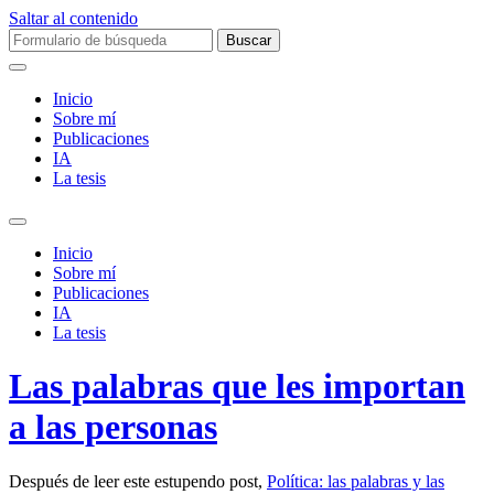
Saltar al contenido
Buscar:
Inicio
Sobre mí­
Publicaciones
IA
La tesis
Alternar
el
Inicio
campo
Sobre mí­
de
Publicaciones
búsqueda
IA
La tesis
Las palabras que les importan
a las personas
Después de leer este estupendo post,
Política: las palabras y las