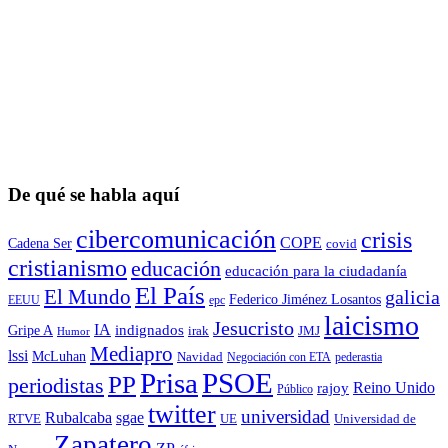
De qué se habla aquí
cibercomunicación
crisis
COPE
Cadena Ser
covid
cristianismo
educación
educación para la ciudadaní­a
El País
El Mundo
galicia
Federico Jiménez Losantos
EEUU
epc
laicismo
Jesucristo
IA
Gripe A
indignados
irak
JMJ
Humor
Mediapro
lssi
McLuhan
Navidad
Negociación con ETA
pederastia
Prisa
PSOE
PP
periodistas
Reino Unido
rajoy
Público
twitter
universidad
sgae
Rubalcaba
RTVE
UE
Universidad de
Zapatero