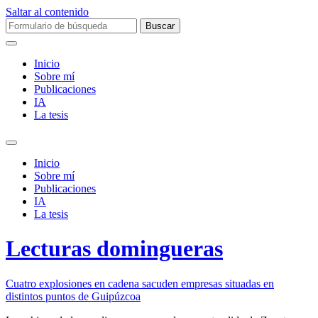
Saltar al contenido
Buscar:
Inicio
Sobre mí­
Publicaciones
IA
La tesis
Alternar
el
Inicio
campo
Sobre mí­
de
Publicaciones
búsqueda
IA
La tesis
Lecturas domingueras
Cuatro explosiones en cadena sacuden empresas situadas en
distintos puntos de Guipúzcoa