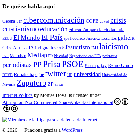
De qué se habla aquí
cibercomunicación
crisis
COPE
Cadena Ser
covid
cristianismo
educación
educación para la ciudadaní­a
El País
El Mundo
galicia
Federico Jiménez Losantos
EEUU
epc
laicismo
Jesucristo
IA
Gripe A
indignados
irak
JMJ
Humor
Mediapro
lssi
McLuhan
Navidad
Negociación con ETA
pederastia
Prisa
PSOE
PP
periodistas
Reino Unido
rajoy
Público
twitter
universidad
sgae
Rubalcaba
RTVE
UE
Universidad de
Zapatero
ZP
Navarra
áfrica
Internet Política
by
Montse Doval
is licensed under
Attribution-NonCommercial-ShareAlike 4.0 International
© 2026
— Funciona gracias a
WordPress