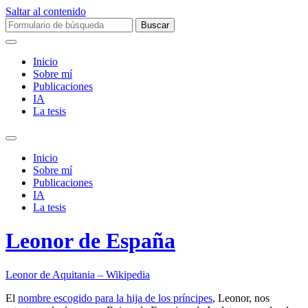
Saltar al contenido
Buscar:
Inicio
Sobre mí­
Publicaciones
IA
La tesis
Alternar
el
Inicio
campo
Sobre mí­
de
Publicaciones
búsqueda
IA
La tesis
Leonor de España
Leonor de Aquitania – Wikipedia
El
nombre escogido para la hija de los príncipes
, Leonor, nos