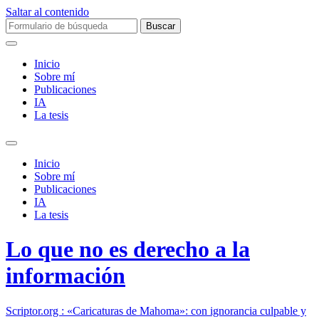
Saltar al contenido
Buscar:
Inicio
Sobre mí­
Publicaciones
IA
La tesis
Alternar
el
Inicio
campo
Sobre mí­
de
Publicaciones
búsqueda
IA
La tesis
Lo que no es derecho a la
información
Scriptor.org : «Caricaturas de Mahoma»: con ignorancia culpable y