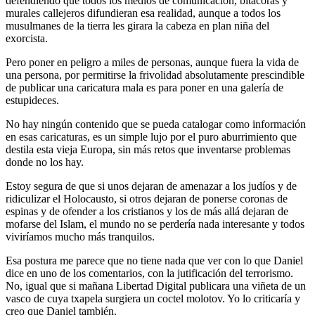
defendiendo que todos los medios de comunicación, bitácoras y
murales callejeros difundieran esa realidad, aunque a todos los
musulmanes de la tierra les girara la cabeza en plan niña del
exorcista.
Pero poner en peligro a miles de personas, aunque fuera la vida de
una persona, por permitirse la frivolidad absolutamente prescindible
de publicar una caricatura mala es para poner en una galería de
estupideces.
No hay ningún contenido que se pueda catalogar como información
en esas caricaturas, es un simple lujo por el puro aburrimiento que
destila esta vieja Europa, sin más retos que inventarse problemas
donde no los hay.
Estoy segura de que si unos dejaran de amenazar a los judíos y de
ridiculizar el Holocausto, si otros dejaran de ponerse coronas de
espinas y de ofender a los cristianos y los de más allá dejaran de
mofarse del Islam, el mundo no se perdería nada interesante y todos
viviríamos mucho más tranquilos.
Esa postura me parece que no tiene nada que ver con lo que Daniel
dice en uno de los comentarios, con la jutificación del terrorismo.
No, igual que si mañana Libertad Digital publicara una viñeta de un
vasco de cuya txapela surgiera un coctel molotov. Yo lo criticaría y
creo que Daniel también.