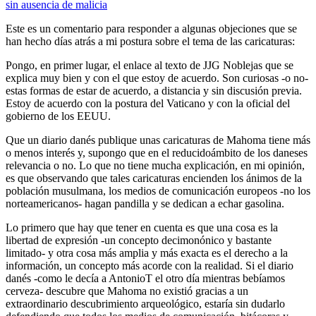
sin ausencia de malicia
Este es un comentario para responder a algunas objeciones que se
han hecho días atrás a mi postura sobre el tema de las caricaturas:
Pongo, en primer lugar, el enlace al texto de JJG Noblejas que se
explica muy bien y con el que estoy de acuerdo. Son curiosas -o no-
estas formas de estar de acuerdo, a distancia y sin discusión previa.
Estoy de acuerdo con la postura del Vaticano y con la oficial del
gobierno de los EEUU.
Que un diario danés publique unas caricaturas de Mahoma tiene más
o menos interés y, supongo que en el reducidoámbito de los daneses
relevancia o no. Lo que no tiene mucha explicación, en mi opinión,
es que observando que tales caricaturas encienden los ánimos de la
población musulmana, los medios de comunicación europeos -no los
norteamericanos- hagan pandilla y se dedican a echar gasolina.
Lo primero que hay que tener en cuenta es que una cosa es la
libertad de expresión -un concepto decimonónico y bastante
limitado- y otra cosa más amplia y más exacta es el derecho a la
información, un concepto más acorde con la realidad. Si el diario
danés -como le decía a AntonioT el otro día mientras bebíamos
cerveza- descubre que Mahoma no existió gracias a un
extraordinario descubrimiento arqueológico, estaría sin dudarlo