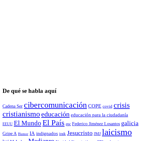
De qué se habla aquí
cibercomunicación
crisis
COPE
Cadena Ser
covid
cristianismo
educación
educación para la ciudadaní­a
El País
El Mundo
galicia
Federico Jiménez Losantos
EEUU
epc
laicismo
Jesucristo
IA
Gripe A
indignados
irak
JMJ
Humor
Mediapro