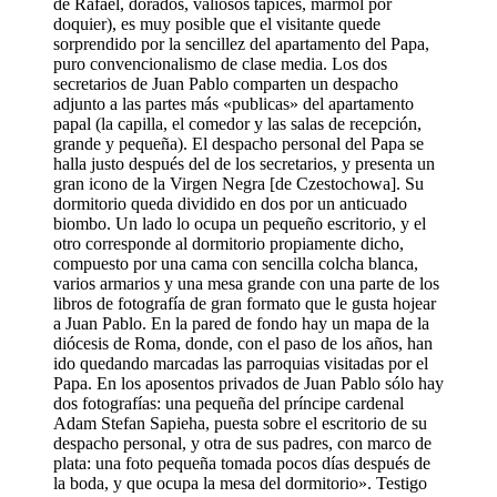
de Rafael, dorados, valiosos tapices, mármol por
doquier), es muy posible que el visitante quede
sorprendido por la sencillez del apartamento del Papa,
puro convencionalismo de clase media. Los dos
secretarios de Juan Pablo comparten un despacho
adjunto a las partes más «publicas» del apartamento
papal (la capilla, el comedor y las salas de recepción,
grande y pequeña). El despacho personal del Papa se
halla justo después del de los secretarios, y presenta un
gran icono de la Virgen Negra [de Czestochowa]. Su
dormitorio queda dividido en dos por un anticuado
biombo. Un lado lo ocupa un pequeño escritorio, y el
otro corresponde al dormitorio propiamente dicho,
compuesto por una cama con sencilla colcha blanca,
varios armarios y una mesa grande con una parte de los
libros de fotografía de gran formato que le gusta hojear
a Juan Pablo. En la pared de fondo hay un mapa de la
diócesis de Roma, donde, con el paso de los años, han
ido quedando marcadas las parroquias visitadas por el
Papa. En los aposentos privados de Juan Pablo sólo hay
dos fotografías: una pequeña del príncipe cardenal
Adam Stefan Sapieha, puesta sobre el escritorio de su
despacho personal, y otra de sus padres, con marco de
plata: una foto pequeña tomada pocos días después de
la boda, y que ocupa la mesa del dormitorio». Testigo