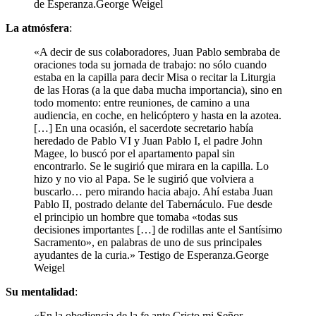
de Esperanza.George Weigel
La atmósfera
:
«A decir de sus colaboradores, Juan Pablo sembraba de
oraciones toda su jornada de trabajo: no sólo cuando
estaba en la capilla para decir Misa o recitar la Liturgia
de las Horas (a la que daba mucha importancia), sino en
todo momento: entre reuniones, de camino a una
audiencia, en coche, en helicóptero y hasta en la azotea.
[…] En una ocasión, el sacerdote secretario había
heredado de Pablo VI y Juan Pablo I, el padre John
Magee, lo buscó por el apartamento papal sin
encontrarlo. Se le sugirió que mirara en la capilla. Lo
hizo y no vio al Papa. Se le sugirió que volviera a
buscarlo… pero mirando hacia abajo. Ahí estaba Juan
Pablo II, postrado delante del Tabernáculo. Fue desde
el principio un hombre que tomaba «todas sus
decisiones importantes […] de rodillas ante el Santísimo
Sacramento», en palabras de uno de sus principales
ayudantes de la curia.» Testigo de Esperanza.George
Weigel
Su mentalidad
:
«En la obediencia de la fe ante Cristo mi Señor,