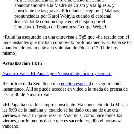
abandonándome a la Madre de Cristo y a la Iglesia, y
consciente de las graves dificultades, acepto». (Palabras
pronunciadas por Karol Wojtyla cuando el cardenal
Jean Villot le comunicó que era el elegido por el
Cónclave). Testigo de Esperanza.George Weigel
«Ruini ha asegurado en una entrevista a Tg5 que «he rezado con él
unos instantes que me han conmovido profundamente. El Papa se ha
abandonado totalmente a la voluntad de Dios». (12:01 de hoy
mismo)
Actualización 13:15
Navarro Valls: El Papa sigue ‘consciente, lúcido y sereno’
Il Corriere della Sera tiene una
edición especial
de seguimiento
instantáneo. Allí se puede acceder en vídeo a la rueda de prensa de
las 12:30 de Navarro Valls.
«El Papa ha estado siempre consciente. Ha concelebrado la Misa a
las 6:00 de la mañana y, cuando se ha dado cuenta de que era
viernes, a las 7:15 quiso rezar el Viacrucis, como hace todos los
viernes, por lo menos desde que es sacerdote», dijo el portavoz
vaticano.