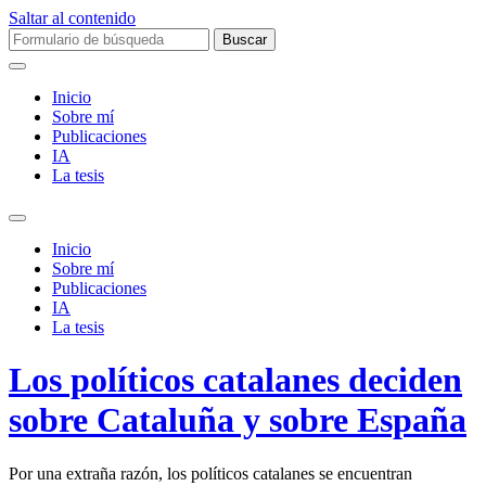
Saltar al contenido
Buscar:
Inicio
Sobre mí­
Publicaciones
IA
La tesis
Alternar
el
Inicio
campo
Sobre mí­
de
Publicaciones
búsqueda
IA
La tesis
Los políticos catalanes deciden
sobre Cataluña y sobre España
Por una extraña razón, los políticos catalanes se encuentran