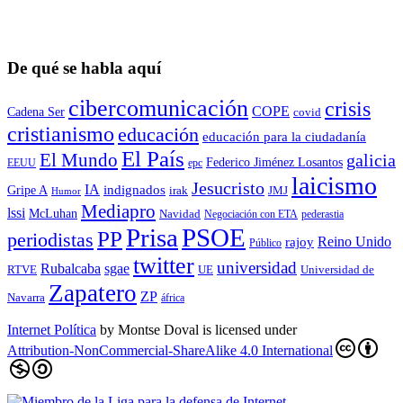
De qué se habla aquí
cibercomunicación
crisis
COPE
Cadena Ser
covid
cristianismo
educación
educación para la ciudadaní­a
El País
El Mundo
galicia
Federico Jiménez Losantos
EEUU
epc
laicismo
Jesucristo
IA
Gripe A
indignados
irak
JMJ
Humor
Mediapro
lssi
McLuhan
Navidad
Negociación con ETA
pederastia
Prisa
PSOE
PP
periodistas
Reino Unido
rajoy
Público
twitter
universidad
sgae
Rubalcaba
RTVE
UE
Universidad de
Zapatero
ZP
Navarra
áfrica
Internet Política
by
Montse Doval
is licensed under
Attribution-NonCommercial-ShareAlike 4.0 International