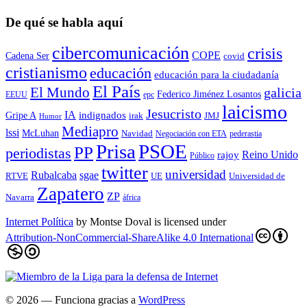
De qué se habla aquí
cibercomunicación
crisis
COPE
Cadena Ser
covid
cristianismo
educación
educación para la ciudadaní­a
El País
El Mundo
galicia
Federico Jiménez Losantos
EEUU
epc
laicismo
Jesucristo
IA
Gripe A
indignados
irak
JMJ
Humor
Mediapro
lssi
McLuhan
Navidad
Negociación con ETA
pederastia
Prisa
PSOE
PP
periodistas
Reino Unido
rajoy
Público
twitter
universidad
sgae
Rubalcaba
RTVE
UE
Universidad de
Zapatero
ZP
Navarra
áfrica
Internet Política
by
Montse Doval
is licensed under
Attribution-NonCommercial-ShareAlike 4.0 International
© 2026
— Funciona gracias a
WordPress