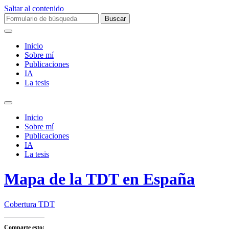
Saltar al contenido
Buscar:
Inicio
Sobre mí­
Publicaciones
IA
La tesis
Alternar
el
Inicio
campo
Sobre mí­
de
Publicaciones
búsqueda
IA
La tesis
Mapa de la TDT en España
Cobertura TDT
Comparte esto: