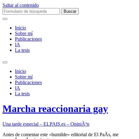
Saltar al contenido
Buscar:
Inicio
Sobre mí­
Publicaciones
IA
La tesis
Alternar
el
Inicio
campo
Sobre mí­
de
Publicaciones
búsqueda
IA
La tesis
Marcha reaccionaria gay
Una tarde especial – ELPAIS.es – OpiniÃ³n
Antes de comentar este «humilde» editorial de El PaÃ­s, me