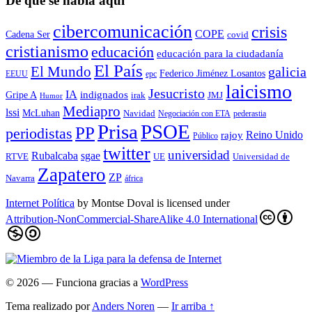
De qué se habla aquí
cibercomunicación
crisis
COPE
Cadena Ser
covid
cristianismo
educación
educación para la ciudadaní­a
El País
El Mundo
galicia
Federico Jiménez Losantos
EEUU
epc
laicismo
Jesucristo
IA
Gripe A
indignados
irak
JMJ
Humor
Mediapro
lssi
McLuhan
Navidad
Negociación con ETA
pederastia
Prisa
PSOE
PP
periodistas
Reino Unido
rajoy
Público
twitter
universidad
sgae
Rubalcaba
RTVE
UE
Universidad de
Zapatero
ZP
Navarra
áfrica
Internet Política
by
Montse Doval
is licensed under
Attribution-NonCommercial-ShareAlike 4.0 International
© 2026
— Funciona gracias a
WordPress
Tema realizado por
Anders Noren
—
Ir arriba ↑