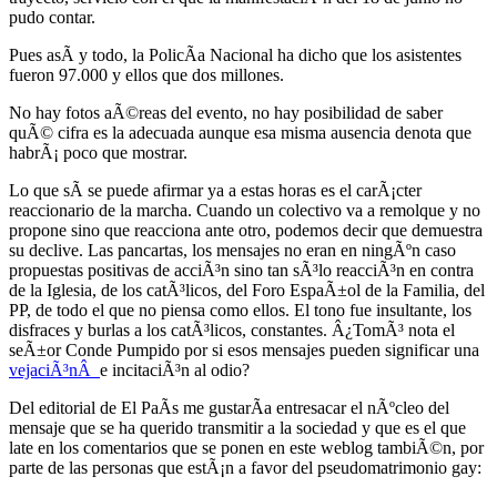
pudo contar.
Pues asÃ­ y todo, la PolicÃ­a Nacional ha dicho que los asistentes
fueron 97.000 y ellos que dos millones.
No hay fotos aÃ©reas del evento, no hay posibilidad de saber
quÃ© cifra es la adecuada aunque esa misma ausencia denota que
habrÃ¡ poco que mostrar.
Lo que sÃ­ se puede afirmar ya a estas horas es el carÃ¡cter
reaccionario de la marcha. Cuando un colectivo va a remolque y no
propone sino que reacciona ante otro, podemos decir que demuestra
su declive. Las pancartas, los mensajes no eran en ningÃºn caso
propuestas positivas de acciÃ³n sino tan sÃ³lo reacciÃ³n en contra
de la Iglesia, de los catÃ³licos, del Foro EspaÃ±ol de la Familia, del
PP, de todo el que no piensa como ellos. El tono fue insultante, los
disfraces y burlas a los catÃ³licos, constantes. Â¿TomÃ³ nota el
seÃ±or Conde Pumpido por si esos mensajes pueden significar una
vejaciÃ³nÂ
e incitaciÃ³n al odio?
Del editorial de El PaÃ­s me gustarÃ­a entresacar el nÃºcleo del
mensaje que se ha querido transmitir a la sociedad y que es el que
late en los comentarios que se ponen en este weblog tambiÃ©n, por
parte de las personas que estÃ¡n a favor del pseudomatrimonio gay: