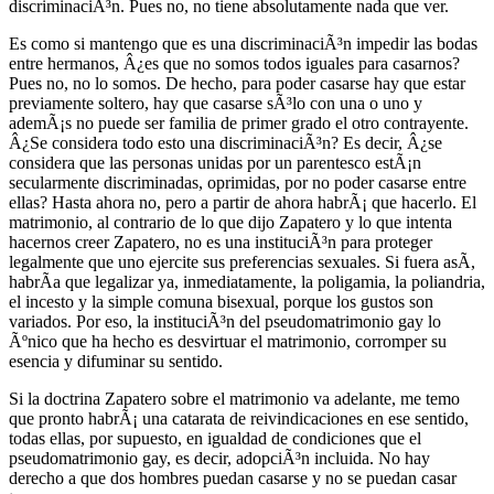
discriminaciÃ³n. Pues no, no tiene absolutamente nada que ver.
Es como si mantengo que es una discriminaciÃ³n impedir las bodas
entre hermanos, Â¿es que no somos todos iguales para casarnos?
Pues no, no lo somos. De hecho, para poder casarse hay que estar
previamente soltero, hay que casarse sÃ³lo con una o uno y
ademÃ¡s no puede ser familia de primer grado el otro contrayente.
Â¿Se considera todo esto una discriminaciÃ³n? Es decir, Â¿se
considera que las personas unidas por un parentesco estÃ¡n
secularmente discriminadas, oprimidas, por no poder casarse entre
ellas? Hasta ahora no, pero a partir de ahora habrÃ¡ que hacerlo. El
matrimonio, al contrario de lo que dijo Zapatero y lo que intenta
hacernos creer Zapatero, no es una instituciÃ³n para proteger
legalmente que uno ejercite sus preferencias sexuales. Si fuera asÃ­,
habrÃ­a que legalizar ya, inmediatamente, la poligamia, la poliandria,
el incesto y la simple comuna bisexual, porque los gustos son
variados. Por eso, la instituciÃ³n del pseudomatrimonio gay lo
Ãºnico que ha hecho es desvirtuar el matrimonio, corromper su
esencia y difuminar su sentido.
Si la doctrina Zapatero sobre el matrimonio va adelante, me temo
que pronto habrÃ¡ una catarata de reivindicaciones en ese sentido,
todas ellas, por supuesto, en igualdad de condiciones que el
pseudomatrimonio gay, es decir, adopciÃ³n incluida. No hay
derecho a que dos hombres puedan casarse y no se puedan casar