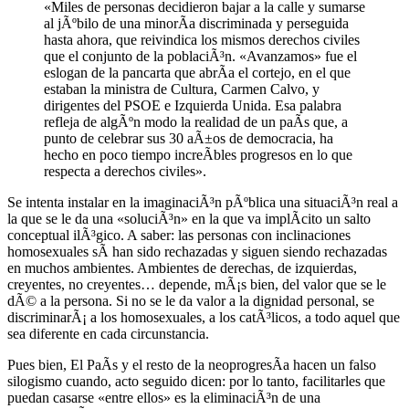
«Miles de personas decidieron bajar a la calle y sumarse
al jÃºbilo de una minorÃ­a discriminada y perseguida
hasta ahora, que reivindica los mismos derechos civiles
que el conjunto de la poblaciÃ³n. «Avanzamos» fue el
eslogan de la pancarta que abrÃ­a el cortejo, en el que
estaban la ministra de Cultura, Carmen Calvo, y
dirigentes del PSOE e Izquierda Unida. Esa palabra
refleja de algÃºn modo la realidad de un paÃ­s que, a
punto de celebrar sus 30 aÃ±os de democracia, ha
hecho en poco tiempo increÃ­bles progresos en lo que
respecta a derechos civiles».
Se intenta instalar en la imaginaciÃ³n pÃºblica una situaciÃ³n real a
la que se le da una «soluciÃ³n» en la que va implÃ­cito un salto
conceptual ilÃ³gico. A saber: las personas con inclinaciones
homosexuales sÃ­ han sido rechazadas y siguen siendo rechazadas
en muchos ambientes. Ambientes de derechas, de izquierdas,
creyentes, no creyentes… depende, mÃ¡s bien, del valor que se le
dÃ© a la persona. Si no se le da valor a la dignidad personal, se
discriminarÃ¡ a los homosexuales, a los catÃ³licos, a todo aquel que
sea diferente en cada circunstancia.
Pues bien, El PaÃ­s y el resto de la neoprogresÃ­a hacen un falso
silogismo cuando, acto seguido dicen: por lo tanto, facilitarles que
puedan casarse «entre ellos» es la eliminaciÃ³n de una