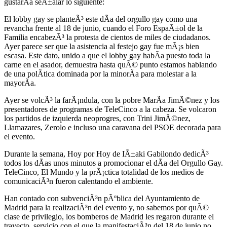
gustarÃ­a seÃ±alar lo siguiente:
El lobby gay se planteÃ³ este dÃ­a del orgullo gay como una
revancha frente al 18 de junio, cuando el Foro EspaÃ±ol de la
Familia encabezÃ³ la protesta de cientos de miles de ciudadanos.
Ayer parece ser que la asistencia al festejo gay fue mÃ¡s bien
escasa. Este dato, unido a que el lobby gay habÃ­a puesto toda la
carne en el asador, demuestra hasta quÃ© punto estamos hablando
de una polÃ­tica dominada por la minorÃ­a para molestar a la
mayorÃ­a.
Ayer se volcÃ³ la farÃ¡ndula, con la pobre MarÃ­a JimÃ©nez y los
presentadores de programas de TeleCinco a la cabeza. Se volcaron
los partidos de izquierda neoprogres, con Trini JimÃ©nez,
Llamazares, Zerolo e incluso una caravana del PSOE decorada para
el evento.
Durante la semana, Hoy por Hoy de IÃ±aki Gabilondo dedicÃ³
todos los dÃ­as unos minutos a promocionar el dÃ­a del Orgullo Gay.
TeleCinco, El Mundo y la prÃ¡ctica totalidad de los medios de
comunicaciÃ³n fueron calentando el ambiente.
Han contado con subvenciÃ³n pÃºblica del Ayuntamiento de
Madrid para la realizaciÃ³n del evento y, no sabemos por quÃ©
clase de privilegio, los bomberos de Madrid les regaron durante el
trayecto, servicio con el que la manifestaciÃ³n del 18 de junio no