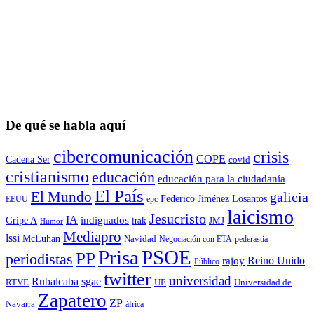
De qué se habla aquí
cibercomunicación
crisis
COPE
Cadena Ser
covid
cristianismo
educación
educación para la ciudadaní­a
El País
El Mundo
galicia
Federico Jiménez Losantos
EEUU
epc
laicismo
Jesucristo
IA
Gripe A
indignados
irak
JMJ
Humor
Mediapro
lssi
McLuhan
Navidad
Negociación con ETA
pederastia
Prisa
PSOE
PP
periodistas
Reino Unido
rajoy
Público
twitter
universidad
sgae
Rubalcaba
RTVE
UE
Universidad de
Zapatero
ZP
Navarra
áfrica