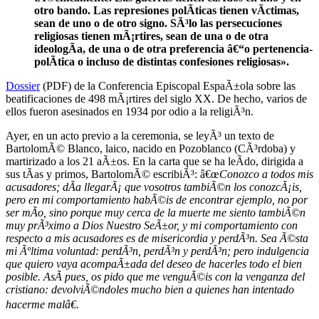
otro bando. Las represiones polÃ­ticas tienen vÃ­ctimas,
sean de uno o de otro signo. SÃ³lo las persecuciones
religiosas tienen mÃ¡rtires, sean de una o de otra
ideologÃ­a, de una o de otra preferencia â€“o pertenencia-
polÃ­tica o incluso de distintas confesiones religiosas».
Dossier
(PDF) de la Conferencia Episcopal EspaÃ±ola sobre las
beatificaciones de 498 mÃ¡rtires del siglo XX. De hecho, varios de
ellos fueron asesinados en 1934 por odio a la religiÃ³n.
Ayer, en un acto previo a la ceremonia, se leyÃ³ un texto de
BartolomÃ© Blanco, laico, nacido en Pozoblanco (CÃ³rdoba) y
martirizado a los 21 aÃ±os. En la carta que se ha leÃ­do, dirigida a
sus tÃ­as y primos, BartolomÃ© escribiÃ³: â€œ
Conozco a todos mis
acusadores; dÃ­a llegarÃ¡ que vosotros tambiÃ©n los conozcÃ¡is,
pero en mi comportamiento habÃ©is de encontrar ejemplo, no por
ser mÃ­o, sino porque muy cerca de la muerte me siento tambiÃ©n
muy prÃ³ximo a Dios Nuestro SeÃ±or, y mi comportamiento con
respecto a mis acusadores es de misericordia y perdÃ³n. Sea Ã©sta
mi Ãºltima voluntad: perdÃ³n, perdÃ³n y perdÃ³n; pero indulgencia
que quiero vaya acompaÃ±ada del deseo de hacerles todo el bien
posible. AsÃ­ pues, os pido que me venguÃ©is con la venganza del
cristiano: devolviÃ©ndoles mucho bien a quienes han intentado
hacerme malâ€.