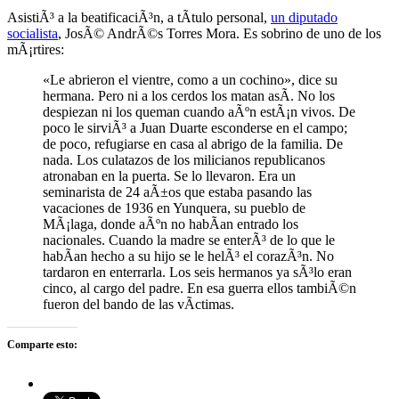
AsistiÃ³ a la beatificaciÃ³n, a tÃ­tulo personal,
un diputado
socialista
, JosÃ© AndrÃ©s Torres Mora. Es sobrino de uno de los
mÃ¡rtires:
«Le abrieron el vientre, como a un cochino», dice su
hermana. Pero ni a los cerdos los matan asÃ­. No los
despiezan ni los queman cuando aÃºn estÃ¡n vivos. De
poco le sirviÃ³ a Juan Duarte esconderse en el campo;
de poco, refugiarse en casa al abrigo de la familia. De
nada. Los culatazos de los milicianos republicanos
atronaban en la puerta. Se lo llevaron. Era un
seminarista de 24 aÃ±os que estaba pasando las
vacaciones de 1936 en Yunquera, su pueblo de
MÃ¡laga, donde aÃºn no habÃ­an entrado los
nacionales. Cuando la madre se enterÃ³ de lo que le
habÃ­an hecho a su hijo se le helÃ³ el corazÃ³n. No
tardaron en enterrarla. Los seis hermanos ya sÃ³lo eran
cinco, al cargo del padre. En esa guerra ellos tambiÃ©n
fueron del bando de las vÃ­ctimas.
Comparte esto: