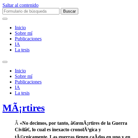
Saltar al contenido
Buscar:
Inicio
Sobre mí­
Publicaciones
IA
La tesis
Alternar
el
Inicio
campo
Sobre mí­
de
Publicaciones
búsqueda
IA
La tesis
MÃ¡rtires
Â
«No decimos, por tanto, â€œmÃ¡rtires de la Guerra
Civilâ€, lo cual es inexacto cronolÃ³gica y
tÃ©cnicamente. Las guerras tienen caÃ­dos en uno y en