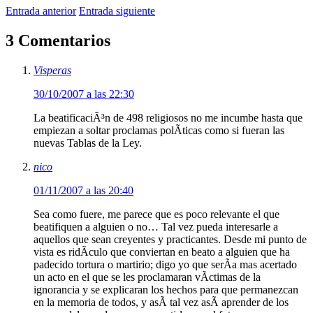
Entrada anterior
Entrada siguiente
3 Comentarios
Visperas
30/10/2007 a las 22:30
La beatificaciÃ³n de 498 religiosos no me incumbe hasta que
empiezan a soltar proclamas polÃ­ticas como si fueran las
nuevas Tablas de la Ley.
nico
01/11/2007 a las 20:40
Sea como fuere, me parece que es poco relevante el que
beatifiquen a alguien o no… Tal vez pueda interesarle a
aquellos que sean creyentes y practicantes. Desde mi punto de
vista es ridÃ­culo que conviertan en beato a alguien que ha
padecido tortura o martirio; digo yo que serÃ­a mas acertado
un acto en el que se les proclamaran vÃ­ctimas de la
ignorancia y se explicaran los hechos para que permanezcan
en la memoria de todos, y asÃ­ tal vez asÃ­ aprender de los