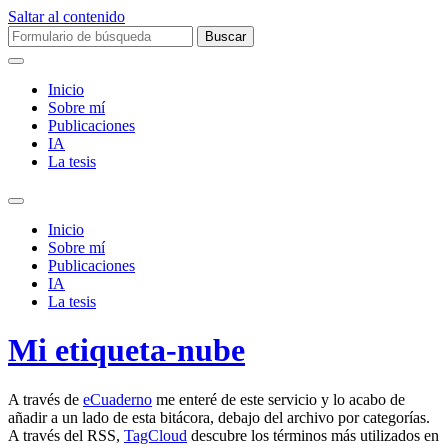
Saltar al contenido
Buscar:
Inicio
Sobre mí­
Publicaciones
IA
La tesis
Alternar
el
Inicio
campo
Sobre mí­
de
Publicaciones
búsqueda
IA
La tesis
Mi etiqueta-nube
A través de
eCuaderno
me enteré de este servicio y lo acabo de
añadir a un lado de esta bitácora, debajo del archivo por categorías.
A través del RSS,
TagCloud
descubre los términos más utilizados en