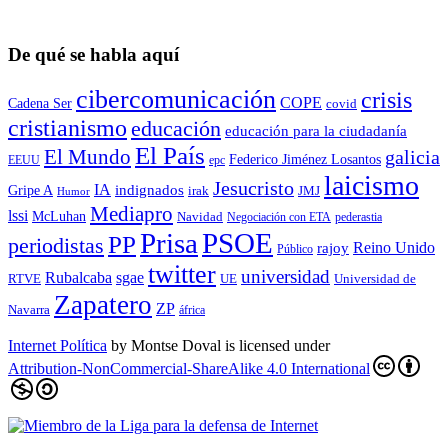
De qué se habla aquí
cibercomunicación
crisis
COPE
Cadena Ser
covid
cristianismo
educación
educación para la ciudadaní­a
El País
El Mundo
galicia
Federico Jiménez Losantos
EEUU
epc
laicismo
Jesucristo
IA
Gripe A
indignados
irak
JMJ
Humor
Mediapro
lssi
McLuhan
Navidad
Negociación con ETA
pederastia
Prisa
PSOE
PP
periodistas
Reino Unido
rajoy
Público
twitter
universidad
sgae
Rubalcaba
RTVE
UE
Universidad de
Zapatero
ZP
Navarra
áfrica
Internet Política
by
Montse Doval
is licensed under
Attribution-NonCommercial-ShareAlike 4.0 International