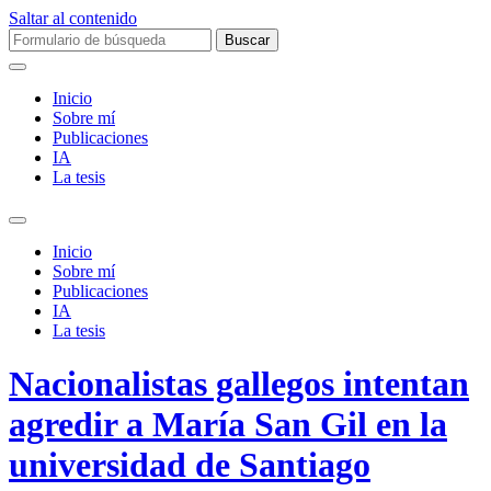
Saltar al contenido
Buscar:
Inicio
Sobre mí­
Publicaciones
IA
La tesis
Alternar
el
Inicio
campo
Sobre mí­
de
Publicaciones
búsqueda
IA
La tesis
Nacionalistas gallegos intentan
agredir a María San Gil en la
universidad de Santiago