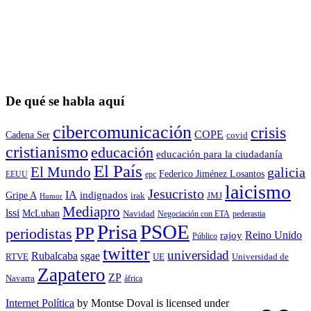
De qué se habla aquí
cibercomunicación
crisis
COPE
Cadena Ser
covid
cristianismo
educación
educación para la ciudadaní­a
El País
El Mundo
galicia
Federico Jiménez Losantos
EEUU
epc
laicismo
Jesucristo
IA
Gripe A
indignados
irak
JMJ
Humor
Mediapro
lssi
McLuhan
Navidad
Negociación con ETA
pederastia
Prisa
PSOE
PP
periodistas
Reino Unido
rajoy
Público
twitter
universidad
sgae
Rubalcaba
RTVE
UE
Universidad de
Zapatero
ZP
Navarra
áfrica
Internet Política
by
Montse Doval
is licensed under