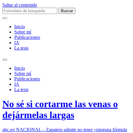
Saltar al contenido
Buscar:
Inicio
Sobre mí­
Publicaciones
IA
La tesis
Alternar
el
Inicio
campo
Sobre mí­
de
Publicaciones
búsqueda
IA
La tesis
No sé si cortarme las venas o
dejármelas largas
abc.es| NACIONAL – Zapatero admite no tener «ninguna fórmula