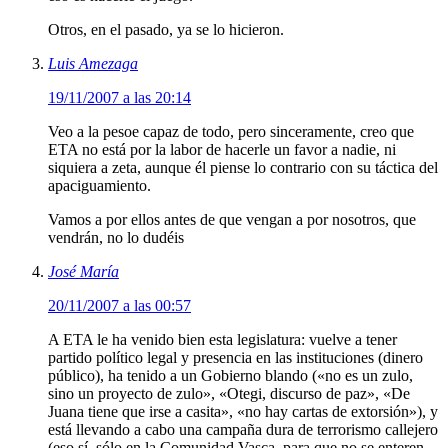
Otros, en el pasado, ya se lo hicieron.
Luis Amezaga
19/11/2007 a las 20:14
Veo a la pesoe capaz de todo, pero sinceramente, creo que
ETA no está por la labor de hacerle un favor a nadie, ni
siquiera a zeta, aunque él piense lo contrario con su táctica del
apaciguamiento.
Vamos a por ellos antes de que vengan a por nosotros, que
vendrán, no lo dudéis
José María
20/11/2007 a las 00:57
A ETA le ha venido bien esta legislatura: vuelve a tener
partido político legal y presencia en las instituciones (dinero
público), ha tenido a un Gobierno blando («no es un zulo,
sino un proyecto de zulo», «Otegi, discurso de paz», «De
Juana tiene que irse a casita», «no hay cartas de extorsión»), y
está llevando a cabo una campaña dura de terrorismo callejero
(eso sí, sólo en la Comunidad Vasca, para que no se enteren