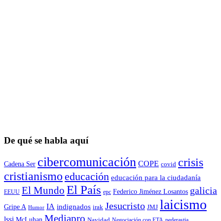
De qué se habla aquí
cibercomunicación
crisis
COPE
Cadena Ser
covid
cristianismo
educación
educación para la ciudadaní­a
El País
El Mundo
galicia
Federico Jiménez Losantos
EEUU
epc
laicismo
Jesucristo
IA
Gripe A
indignados
irak
JMJ
Humor
Mediapro
lssi
McLuhan
Navidad
Negociación con ETA
pederastia