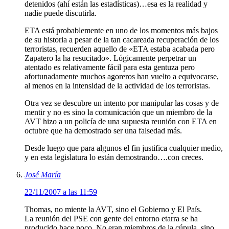
detenidos (ahí están las estadísticas)…esa es la realidad y
nadie puede discutirla.
ETA está probablemente en uno de los momentos más bajos
de su historia a pesar de la tan cacareada recuperación de los
terroristas, recuerden aquello de «ETA estaba acabada pero
Zapatero la ha resucitado». Lógicamente perpetrar un
atentado es relativamente fácil para esta gentuza pero
afortunadamente muchos agoreros han vuelto a equivocarse,
al menos en la intensidad de la actividad de los terroristas.
Otra vez se descubre un intento por manipular las cosas y de
mentir y no es sino la comunicación que un miembro de la
AVT hizo a un policía de una supuesta reunión con ETA en
octubre que ha demostrado ser una falsedad más.
Desde luego que para algunos el fin justifica cualquier medio,
y en esta legislatura lo están demostrando….con creces.
José María
22/11/2007 a las 11:59
Thomas, no miente la AVT, sino el Gobierno y El País.
La reunión del PSE con gente del entorno etarra se ha
producido hace poco. No eran miembros de la cúpula, sino