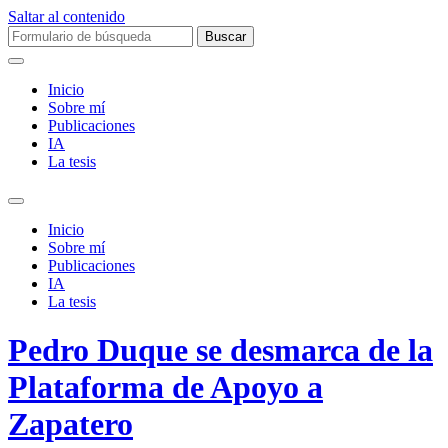
Saltar al contenido
Buscar:
Inicio
Sobre mí­
Publicaciones
IA
La tesis
Alternar
el
Inicio
campo
Sobre mí­
de
Publicaciones
búsqueda
IA
La tesis
Pedro Duque se desmarca de la
Plataforma de Apoyo a
Zapatero