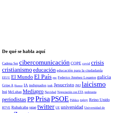
De qué se habla aquí
cibercomunicación
crisis
COPE
Cadena Ser
covid
cristianismo
educación
educación para la ciudadaní­a
El País
El Mundo
galicia
Federico Jiménez Losantos
EEUU
epc
laicismo
Jesucristo
IA
Gripe A
indignados
irak
JMJ
Humor
Mediapro
lssi
McLuhan
Navidad
Negociación con ETA
pederastia
Prisa
PSOE
PP
periodistas
Reino Unido
rajoy
Público
twitter
universidad
sgae
Rubalcaba
RTVE
UE
Universidad de