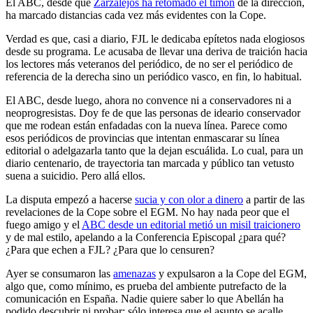
El ABC, desde que
Zarzalejos ha retomado el timón
de la dirección,
ha marcado distancias cada vez más evidentes con la Cope.
Verdad es que, casi a diario, FJL le dedicaba epítetos nada elogiosos
desde su programa. Le acusaba de llevar una deriva de traición hacia
los lectores más veteranos del periódico, de no ser el periódico de
referencia de la derecha sino un periódico vasco, en fin, lo habitual.
El ABC, desde luego, ahora no convence ni a conservadores ni a
neoprogresistas. Doy fe de que las personas de ideario conservador
que me rodean están enfadadas con la nueva línea. Parece como
esos periódicos de provincias que intentan enmascarar su línea
editorial o adelgazarla tanto que la dejan escuálida. Lo cual, para un
diario centenario, de trayectoria tan marcada y público tan vetusto
suena a suicidio. Pero allá ellos.
La disputa empezó a hacerse
sucia y con olor a dinero
a partir de las
revelaciones de la Cope sobre el EGM. No hay nada peor que el
fuego amigo y el
ABC desde un editorial metió un misil traicionero
y de mal estilo, apelando a la Conferencia Episcopal ¿para qué?
¿Para que echen a FJL? ¿Para que lo censuren?
Ayer se consumaron las
amenazas
y expulsaron a la Cope del EGM,
algo que, como mínimo, es prueba del ambiente putrefacto de la
comunicación en España. Nadie quiere saber lo que Abellán ha
podido descubrir ni probar: sólo interesa que el asunto se acalle.