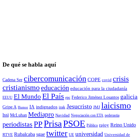
De qué se habla aquí
cibercomunicación
crisis
COPE
Cadena Ser
covid
cristianismo
educación
educación para la ciudadaní­a
El País
El Mundo
galicia
Federico Jiménez Losantos
EEUU
epc
laicismo
Jesucristo
IA
Gripe A
indignados
irak
JMJ
Humor
Mediapro
lssi
McLuhan
Navidad
Negociación con ETA
pederastia
Prisa
PSOE
PP
periodistas
Reino Unido
rajoy
Público
twitter
universidad
sgae
Rubalcaba
RTVE
UE
Universidad de