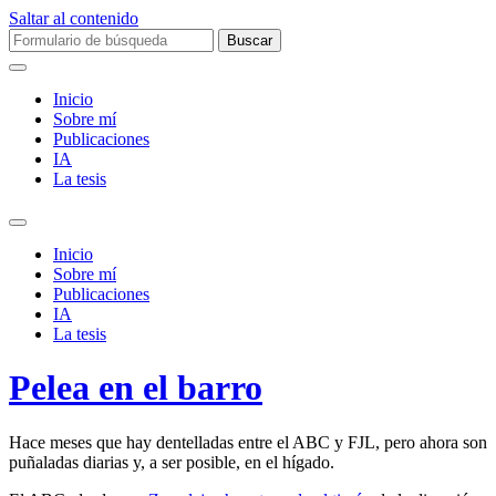
Saltar al contenido
Buscar:
Inicio
Sobre mí­
Publicaciones
IA
La tesis
Alternar
el
Inicio
campo
Sobre mí­
de
Publicaciones
búsqueda
IA
La tesis
Pelea en el barro
Hace meses que hay dentelladas entre el ABC y FJL, pero ahora son
puñaladas diarias y, a ser posible, en el hígado.