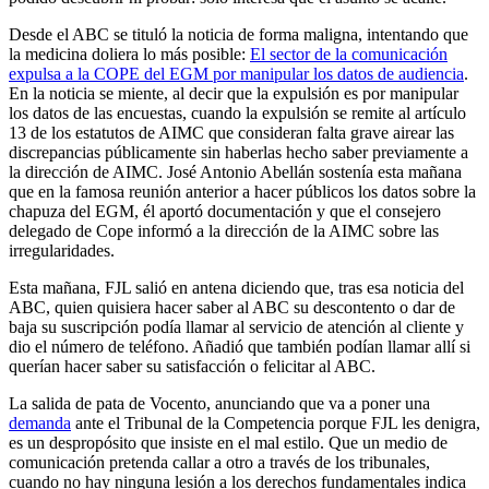
Desde el ABC se tituló la noticia de forma maligna, intentando que
la medicina doliera lo más posible:
El sector de la comunicación
expulsa a la COPE del EGM por manipular los datos de audiencia
.
En la noticia se miente, al decir que la expulsión es por manipular
los datos de las encuestas, cuando la expulsión se remite al artículo
13 de los estatutos de AIMC que consideran falta grave airear las
discrepancias públicamente sin haberlas hecho saber previamente a
la dirección de AIMC. José Antonio Abellán sostenía esta mañana
que en la famosa reunión anterior a hacer públicos los datos sobre la
chapuza del EGM, él aportó documentación y que el consejero
delegado de Cope informó a la dirección de la AIMC sobre las
irregularidades.
Esta mañana, FJL salió en antena diciendo que, tras esa noticia del
ABC, quien quisiera hacer saber al ABC su descontento o dar de
baja su suscripción podía llamar al servicio de atención al cliente y
dio el número de teléfono. Añadió que también podían llamar allí si
querían hacer saber su satisfacción o felicitar al ABC.
La salida de pata de Vocento, anunciando que va a poner una
demanda
ante el Tribunal de la Competencia porque FJL les denigra,
es un despropósito que insiste en el mal estilo. Que un medio de
comunicación pretenda callar a otro a través de los tribunales,
cuando no hay ninguna lesión a los derechos fundamentales indica