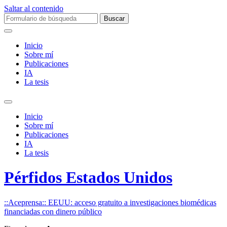
Saltar al contenido
Buscar:
Inicio
Sobre mí­
Publicaciones
IA
La tesis
Alternar
el
Inicio
campo
Sobre mí­
de
Publicaciones
búsqueda
IA
La tesis
Pérfidos Estados Unidos
::Aceprensa:: EEUU: acceso gratuito a investigaciones biomédicas
financiadas con dinero público