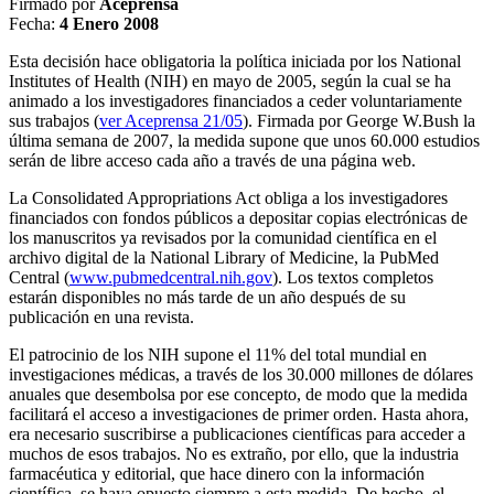
Firmado por
Aceprensa
Fecha:
4 Enero 2008
Esta decisión hace obligatoria la política iniciada por los National
Institutes of Health (NIH) en mayo de 2005, según la cual se ha
animado a los investigadores financiados a ceder voluntariamente
sus trabajos (
ver Aceprensa 21/05
). Firmada por George W.Bush la
última semana de 2007, la medida supone que unos 60.000 estudios
serán de libre acceso cada año a través de una página web.
La Consolidated Appropriations Act obliga a los investigadores
financiados con fondos públicos a depositar copias electrónicas de
los manuscritos ya revisados por la comunidad científica en el
archivo digital de la National Library of Medicine, la PubMed
Central (
www.pubmedcentral.nih.gov
). Los textos completos
estarán disponibles no más tarde de un año después de su
publicación en una revista.
El patrocinio de los NIH supone el 11% del total mundial en
investigaciones médicas, a través de los 30.000 millones de dólares
anuales que desembolsa por ese concepto, de modo que la medida
facilitará el acceso a investigaciones de primer orden. Hasta ahora,
era necesario suscribirse a publicaciones científicas para acceder a
muchos de esos trabajos. No es extraño, por ello, que la industria
farmacéutica y editorial, que hace dinero con la información
científica, se haya opuesto siempre a esta medida. De hecho, el