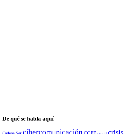
De qué se habla aquí
cibercomunicación
crisis
COPE
Cadena Ser
covid