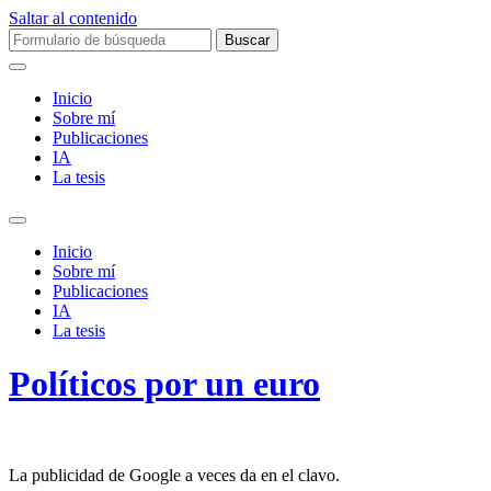
Saltar al contenido
Buscar:
Inicio
Sobre mí­
Publicaciones
IA
La tesis
Alternar
el
Inicio
campo
Sobre mí­
de
Publicaciones
búsqueda
IA
La tesis
Políticos por un euro
La publicidad de Google a veces da en el clavo.