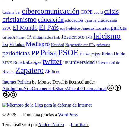
cibercomunicación
crisis
COPE
Cadena Ser
covid
cristianismo
educación
educación para la ciudadaní­a
El País
El Mundo
galicia
Federico Jiménez Losantos
EEUU
epc
laicismo
Jesucristo
IA
Gripe A
indignados
irak
JMJ
Humor
Mediapro
lssi
McLuhan
Navidad
Negociación con ETA
pederastia
Prisa
PSOE
PP
periodistas
Reino Unido
rajoy
Público
twitter
universidad
sgae
Rubalcaba
RTVE
UE
Universidad de
Zapatero
ZP
Navarra
áfrica
Internet Política
by
Montse Doval
is licensed under
Attribution-NonCommercial-ShareAlike 4.0 International
© 2026
— Funciona gracias a
WordPress
Tema realizado por
Anders Noren
—
Ir arriba ↑