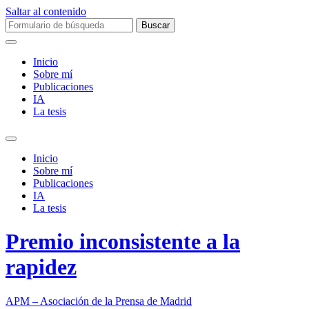
Saltar al contenido
Buscar:
Inicio
Sobre mí­
Publicaciones
IA
La tesis
Alternar
el
Inicio
campo
Sobre mí­
de
Publicaciones
búsqueda
IA
La tesis
Premio inconsistente a la
rapidez
APM – Asociación de la Prensa de Madrid