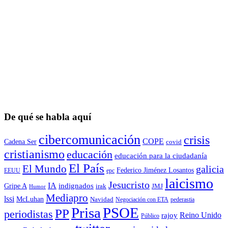
De qué se habla aquí
cibercomunicación
crisis
COPE
Cadena Ser
covid
cristianismo
educación
educación para la ciudadaní­a
El País
El Mundo
galicia
Federico Jiménez Losantos
EEUU
epc
laicismo
Jesucristo
IA
Gripe A
indignados
irak
JMJ
Humor
Mediapro
lssi
McLuhan
Navidad
Negociación con ETA
pederastia
Prisa
PSOE
PP
periodistas
Reino Unido
rajoy
Público