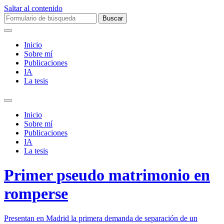
Saltar al contenido
Buscar:
Inicio
Sobre mí­
Publicaciones
IA
La tesis
Alternar
el
Inicio
campo
Sobre mí­
de
Publicaciones
búsqueda
IA
La tesis
Primer pseudo matrimonio en
romperse
Presentan en Madrid la primera demanda de separación de un