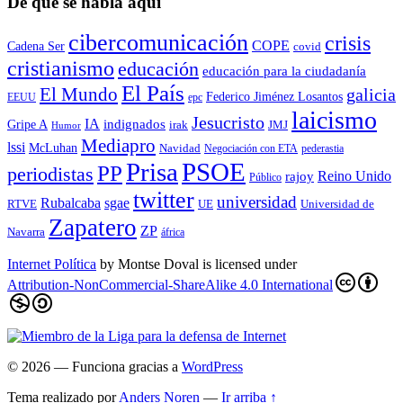
De qué se habla aquí
cibercomunicación
crisis
COPE
Cadena Ser
covid
cristianismo
educación
educación para la ciudadaní­a
El País
El Mundo
galicia
Federico Jiménez Losantos
EEUU
epc
laicismo
Jesucristo
IA
Gripe A
indignados
irak
JMJ
Humor
Mediapro
lssi
McLuhan
Navidad
Negociación con ETA
pederastia
Prisa
PSOE
PP
periodistas
Reino Unido
rajoy
Público
twitter
universidad
sgae
Rubalcaba
RTVE
UE
Universidad de
Zapatero
ZP
Navarra
áfrica
Internet Política
by
Montse Doval
is licensed under
Attribution-NonCommercial-ShareAlike 4.0 International
© 2026
— Funciona gracias a
WordPress
Tema realizado por
Anders Noren
—
Ir arriba ↑