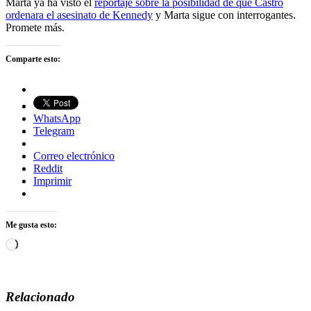
Marta ya ha visto el
reportaje sobre la posibilidad de que Castro
ordenara el asesinato de Kennedy
y Marta sigue con interrogantes.
Promete más.
Comparte esto:
WhatsApp
Telegram
Correo electrónico
Reddit
Imprimir
Me gusta esto:
Cargando...
Relacionado