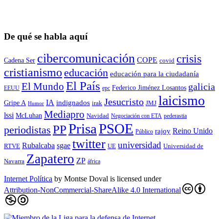
De qué se habla aquí
cibercomunicación
crisis
COPE
Cadena Ser
covid
cristianismo
educación
educación para la ciudadaní­a
El País
El Mundo
galicia
Federico Jiménez Losantos
EEUU
epc
laicismo
Jesucristo
IA
Gripe A
indignados
irak
JMJ
Humor
Mediapro
lssi
McLuhan
Navidad
Negociación con ETA
pederastia
Prisa
PSOE
PP
periodistas
Reino Unido
rajoy
Público
twitter
universidad
sgae
Rubalcaba
RTVE
UE
Universidad de
Zapatero
ZP
Navarra
áfrica
Internet Política
by
Montse Doval
is licensed under
Attribution-NonCommercial-ShareAlike 4.0 International