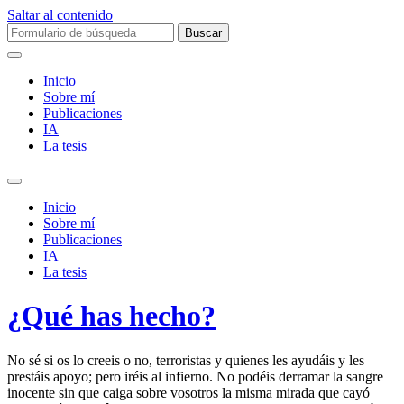
Saltar al contenido
Buscar:
Inicio
Sobre mí­
Publicaciones
IA
La tesis
Alternar
el
Inicio
campo
Sobre mí­
de
Publicaciones
búsqueda
IA
La tesis
¿Qué has hecho?
No sé si os lo creeis o no, terroristas y quienes les ayudáis y les
prestáis apoyo; pero iréis al infierno. No podéis derramar la sangre
inocente sin que caiga sobre vosotros la misma mirada que cayó