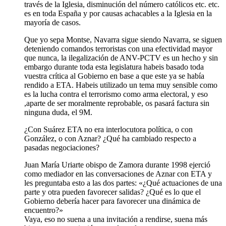
través de la Iglesia, disminución del número católicos etc. etc.
es en toda España y por causas achacables a la Iglesia en la
mayoría de casos.
Que yo sepa Montse, Navarra sigue siendo Navarra, se siguen
deteniendo comandos terroristas con una efectividad mayor
que nunca, la ilegalización de ANV-PCTV es un hecho y sin
embargo durante toda esta legislatura habeis basado toda
vuestra crítica al Gobierno en base a que este ya se había
rendido a ETA. Habeis utilizado un tema muy sensible como
es la lucha contra el terrorismo como arma electoral, y eso
,aparte de ser moralmente reprobable, os pasará factura sin
ninguna duda, el 9M.
¿Con Suárez ETA no era interlocutora política, o con
González, o con Aznar? ¿Qué ha cambiado respecto a
pasadas negociaciones?
Juan María Uriarte obispo de Zamora durante 1998 ejerció
como mediador en las conversaciones de Aznar con ETA y
les preguntaba esto a las dos partes: «¿Qué actuaciones de una
parte y otra pueden favorecer salidas? ¿Qué es lo que el
Gobierno debería hacer para favorecer una dinámica de
encuentro?»
Vaya, eso no suena a una invitación a rendirse, suena más