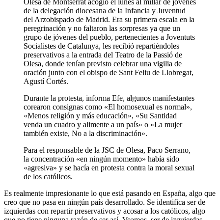
Olesa de Montserrat acogió el lunes al millar de jóvenes
de la delegación diocesana de la Infancia y Juventud
del Arzobispado de Madrid. Era su primera escala en la
peregrinación y no faltaron las sorpresas ya que un
grupo de jóvenes del pueblo, pertenecientes a Joventuts
Socialistes de Catalunya, les recibió repartiéndoles
preservativos a la entrada del Teatro de la Passió de
Olesa, donde tenían previsto celebrar una vigilia de
oración junto con el obispo de Sant Feliu de Llobregat,
Agustí Cortés.
Durante la protesta, informa Efe, algunos manifestantes
corearon consignas como «El homosexual es normal»,
«Menos religión y más educación», «Su Santidad
venda un cuadro y alimente a un país» o «La mujer
también existe, No a la discriminación».
Para el responsable de la JSC de Olesa, Paco Serrano,
la concentración «en ningún momento» había sido
«agresiva» y se hacía en protesta contra la moral sexual
de los católicos.
Es realmente impresionante lo que está pasando en España, algo que
creo que no pasa en ningún país desarrollado. Se identifica ser de
izquierdas con repartir preservativos y acosar a los católicos, algo
que no tiene ninguna razón de ser así. Veamos, ser de izquierdas