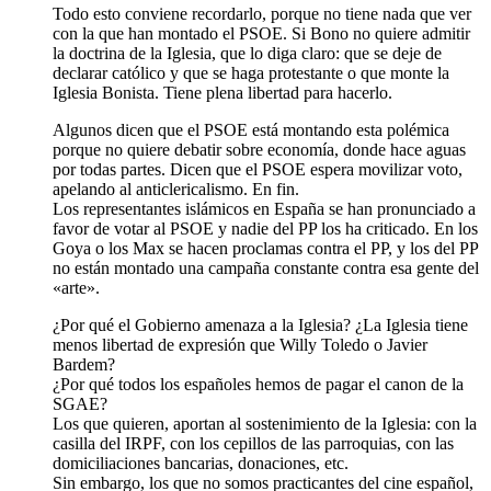
Todo esto conviene recordarlo, porque no tiene nada que ver
con la que han montado el PSOE. Si Bono no quiere admitir
la doctrina de la Iglesia, que lo diga claro: que se deje de
declarar católico y que se haga protestante o que monte la
Iglesia Bonista. Tiene plena libertad para hacerlo.
Algunos dicen que el PSOE está montando esta polémica
porque no quiere debatir sobre economía, donde hace aguas
por todas partes. Dicen que el PSOE espera movilizar voto,
apelando al anticlericalismo. En fin.
Los representantes islámicos en España se han pronunciado a
favor de votar al PSOE y nadie del PP los ha criticado. En los
Goya o los Max se hacen proclamas contra el PP, y los del PP
no están montado una campaña constante contra esa gente del
«arte».
¿Por qué el Gobierno amenaza a la Iglesia? ¿La Iglesia tiene
menos libertad de expresión que Willy Toledo o Javier
Bardem?
¿Por qué todos los españoles hemos de pagar el canon de la
SGAE?
Los que quieren, aportan al sostenimiento de la Iglesia: con la
casilla del IRPF, con los cepillos de las parroquias, con las
domiciliaciones bancarias, donaciones, etc.
Sin embargo, los que no somos practicantes del cine español,