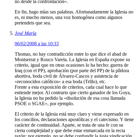
no desde la confrontación».
En fin, hago mías sus palabras. Afortunadamente la Iglesia no
es, ni mucho menos, una voz homogénea como algunos
pretendeis que sea.
José María
06/02/2008 a las 10:33
Thomas, no hay contradicción entre lo que dice el abad de
Montserrat y Rouco Varela. La Iglesia en España expone su
criterio, igual que en otras ocasiones lo ha hecho: guerra de
Iraq (con el PP), aprobación (por parte del PP) de la píldora
abortiva, boda civil de Álvarez-Cascos y asistencia de
«reconocidos católicos» a esa boda (Trillo), etc.
Frente a esta exposición de criterios, cada cual hace lo que
entiende mejor. Al contrario que cierto ganador de los Goya,
la Iglesia no ha pedido la «disolución de esa cosa llamada
PSOE o SGAE», por ejemplo.
El criterio de la Iglesia está muy claro y viene expresado en
los concilios, declaraciones apostólicas y el catecismo. Y tiene
carácter de continuidad. Aparte, se trata de una fe con su
cierta complejidad y que debe estar enmarcada en la recta
razón: por ejemplo, no se debe confundir la justa vindicación