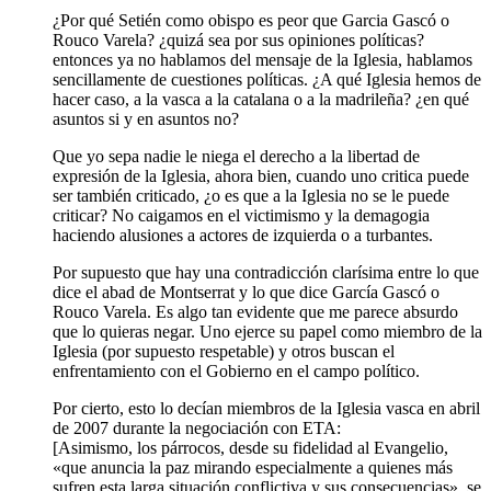
¿Por qué Setién como obispo es peor que Garcia Gascó o
Rouco Varela? ¿quizá sea por sus opiniones políticas?
entonces ya no hablamos del mensaje de la Iglesia, hablamos
sencillamente de cuestiones políticas. ¿A qué Iglesia hemos de
hacer caso, a la vasca a la catalana o a la madrileña? ¿en qué
asuntos si y en asuntos no?
Que yo sepa nadie le niega el derecho a la libertad de
expresión de la Iglesia, ahora bien, cuando uno critica puede
ser también criticado, ¿o es que a la Iglesia no se le puede
criticar? No caigamos en el victimismo y la demagogia
haciendo alusiones a actores de izquierda o a turbantes.
Por supuesto que hay una contradicción clarísima entre lo que
dice el abad de Montserrat y lo que dice García Gascó o
Rouco Varela. Es algo tan evidente que me parece absurdo
que lo quieras negar. Uno ejerce su papel como miembro de la
Iglesia (por supuesto respetable) y otros buscan el
enfrentamiento con el Gobierno en el campo político.
Por cierto, esto lo decían miembros de la Iglesia vasca en abril
de 2007 durante la negociación con ETA:
[Asimismo, los párrocos, desde su fidelidad al Evangelio,
«que anuncia la paz mirando especialmente a quienes más
sufren esta larga situación conflictiva y sus consecuencias», se