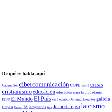
De qué se habla aquí
cibercomunicación
crisis
COPE
Cadena Ser
covid
cristianismo
educación
educación para la ciudadaní­a
El País
El Mundo
galicia
Federico Jiménez Losantos
EEUU
epc
laicismo
Jesucristo
IA
Gripe A
indignados
irak
JMJ
Humor