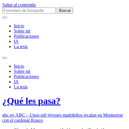
Saltar al contenido
Buscar:
Inicio
Sobre mí­
Publicaciones
IA
La tesis
Alternar
el
Inicio
campo
Sobre mí­
de
Publicaciones
búsqueda
IA
La tesis
¿Qué les pasa?
abc.es| ABC – Unos mil jóvenes madrileños recalan en Montserrat
con el cardenal Rouco