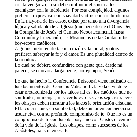
con la venganza, ni se debe confundir el «amar a los
enemigos» con la indolencia. Por esta complejidad, algunos
prefieren expresarse con suavidad y otros con contundencia.
En la mayoría de los casos, existe por tanto una divergencia
lógica y saludable de la Iglesia (que tiene desde el Opus Dei,
la Compañía de Jesús, el Camino Neocatecumenal, hasta
Comunión y Liberación, las Misioneras de la Caridad o los
boy-scouts católicos).
Algunos prefieren destacar la razón y la moral, y otros
prefieren subrayar la fe y el amor. Es una pluralidad dentro de
la ortodoxia.
Lo cual no debiera confundirse con gente que, desde mi
parecer, se equivoca largamente, por ejemplo, Setién.
Lo que ha hecho la Conferencia Episcopal viene indicado en
los documentos del Concilio Vaticano II: la vida civil debe
estar protagonizada por los laicos (id est, los católicos que no
son frailes, ni monjas, ni sacerdotes, o sea, los seglares), pero
los obispos deben mostrar a los laicos la orientación cristiana.
El laico cristiano, en su libertad, debe aunar en conciencia su
actuar civil con su profundo compromiso de fe. Que no es un
compromiso de fe con los obispos, sino con Cristo, el centro
de la vida de la Iglesia. Los obispos, como sucesores de los
Apóstoles, transmiten esa fe.