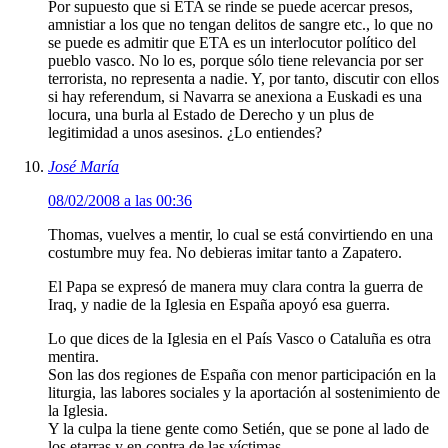
Por supuesto que si ETA se rinde se puede acercar presos,
amnistiar a los que no tengan delitos de sangre etc., lo que no
se puede es admitir que ETA es un interlocutor político del
pueblo vasco. No lo es, porque sólo tiene relevancia por ser
terrorista, no representa a nadie. Y, por tanto, discutir con ellos
si hay referendum, si Navarra se anexiona a Euskadi es una
locura, una burla al Estado de Derecho y un plus de
legitimidad a unos asesinos. ¿Lo entiendes?
José María
08/02/2008 a las 00:36
Thomas, vuelves a mentir, lo cual se está convirtiendo en una
costumbre muy fea. No debieras imitar tanto a Zapatero.
El Papa se expresó de manera muy clara contra la guerra de
Iraq, y nadie de la Iglesia en España apoyó esa guerra.
Lo que dices de la Iglesia en el País Vasco o Cataluña es otra
mentira.
Son las dos regiones de España con menor participación en la
liturgia, las labores sociales y la aportación al sostenimiento de
la Iglesia.
Y la culpa la tiene gente como Setién, que se pone al lado de
los etarras y en contra de las víctimas.