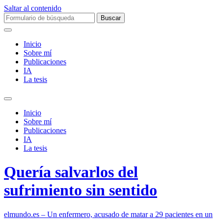
Saltar al contenido
Buscar:
Inicio
Sobre mí­
Publicaciones
IA
La tesis
Alternar
el
Inicio
campo
Sobre mí­
de
Publicaciones
búsqueda
IA
La tesis
Quería salvarlos del
sufrimiento sin sentido
elmundo.es – Un enfermero, acusado de matar a 29 pacientes en un