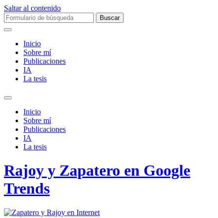
Saltar al contenido
Buscar:
Inicio
Sobre mí­
Publicaciones
IA
La tesis
Alternar
el
Inicio
campo
Sobre mí­
de
Publicaciones
búsqueda
IA
La tesis
Rajoy y Zapatero en Google
Trends