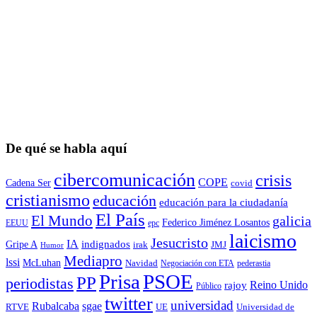
De qué se habla aquí
cibercomunicación
crisis
COPE
Cadena Ser
covid
cristianismo
educación
educación para la ciudadaní­a
El País
El Mundo
galicia
Federico Jiménez Losantos
EEUU
epc
laicismo
Jesucristo
IA
Gripe A
indignados
irak
JMJ
Humor
Mediapro
lssi
McLuhan
Navidad
Negociación con ETA
pederastia
Prisa
PSOE
PP
periodistas
Reino Unido
rajoy
Público
twitter
universidad
sgae
Rubalcaba
RTVE
UE
Universidad de