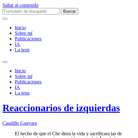
Saltar al contenido
Buscar:
Inicio
Sobre mí­
Publicaciones
IA
La tesis
Alternar
el
Inicio
campo
Sobre mí­
de
Publicaciones
búsqueda
IA
La tesis
Reaccionarios de izquierdas
Caudillo Guevara
El hecho de que el Che diera la vida y sacrificara las de