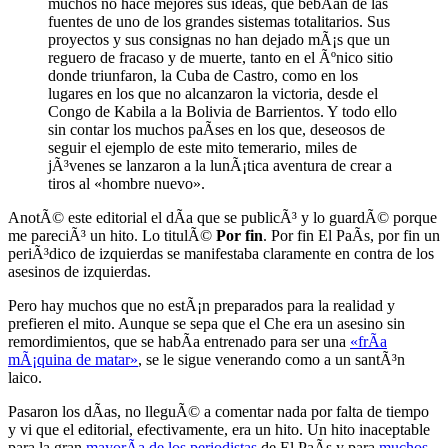
muchos no hace mejores sus ideas, que bebÃ­an de las
fuentes de uno de los grandes sistemas totalitarios. Sus
proyectos y sus consignas no han dejado mÃ¡s que un
reguero de fracaso y de muerte, tanto en el Ãºnico sitio
donde triunfaron, la Cuba de Castro, como en los
lugares en los que no alcanzaron la victoria, desde el
Congo de Kabila a la Bolivia de Barrientos. Y todo ello
sin contar los muchos paÃ­ses en los que, deseosos de
seguir el ejemplo de este mito temerario, miles de
jÃ³venes se lanzaron a la lunÃ¡tica aventura de crear a
tiros al «hombre nuevo».
AnotÃ© este editorial el dÃ­a que se publicÃ³ y lo guardÃ© porque
me pareciÃ³ un hito. Lo titulÃ©
Por fin
. Por fin El PaÃ­s, por fin un
periÃ³dico de izquierdas se manifestaba claramente en contra de los
asesinos de izquierdas.
Pero hay muchos que no estÃ¡n preparados para la realidad y
prefieren el mito. Aunque se sepa que el Che era un asesino sin
remordimientos, que se habÃ­a entrenado para ser una
«frÃ­a
mÃ¡quina de matar»
, se le sigue venerando como a un santÃ³n
laico.
Pasaron los dÃ­as, no lleguÃ© a comentar nada por falta de tiempo
y vi que el editorial, efectivamente, era un hito. Un hito inaceptable
para la gran
mayorÃ­a de los periodistas
de El PaÃ­s y para
muchos