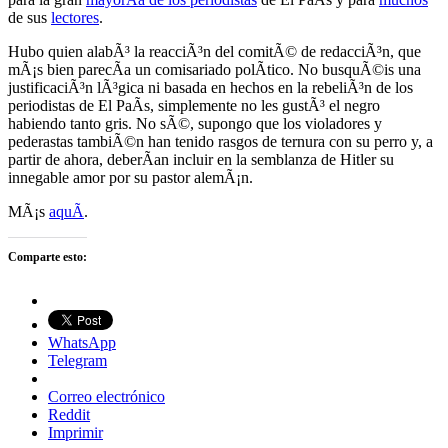
de sus
lectores
.
Hubo quien alabÃ³ la reacciÃ³n del comitÃ© de redacciÃ³n, que
mÃ¡s bien parecÃ­a un comisariado polÃ­tico. No busquÃ©is una
justificaciÃ³n lÃ³gica ni basada en hechos en la rebeliÃ³n de los
periodistas de El PaÃ­s, simplemente no les gustÃ³ el negro
habiendo tanto gris. No sÃ©, supongo que los violadores y
pederastas tambiÃ©n han tenido rasgos de ternura con su perro y, a
partir de ahora, deberÃ­an incluir en la semblanza de Hitler su
innegable amor por su pastor alemÃ¡n.
MÃ¡s
aquÃ­
.
Comparte esto:
WhatsApp
Telegram
Correo electrónico
Reddit
Imprimir