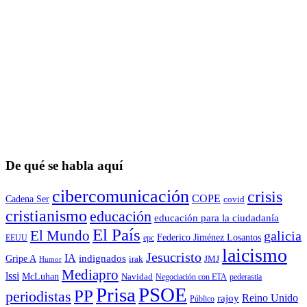
De qué se habla aquí
cibercomunicación
crisis
COPE
Cadena Ser
covid
cristianismo
educación
educación para la ciudadaní­a
El País
El Mundo
galicia
Federico Jiménez Losantos
EEUU
epc
laicismo
Jesucristo
IA
Gripe A
indignados
irak
JMJ
Humor
Mediapro
lssi
McLuhan
Navidad
Negociación con ETA
pederastia
Prisa
PSOE
PP
periodistas
Reino Unido
rajoy
Público