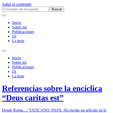
Saltar al contenido
Buscar:
Inicio
Sobre mí­
Publicaciones
IA
La tesis
Alternar
el
Inicio
campo
Sobre mí­
de
Publicaciones
búsqueda
IA
La tesis
Referencias sobre la encíclica
“Deus caritas est”
Desde Roma…: VATICANO. PAPA. Ha escrito un artículo en la