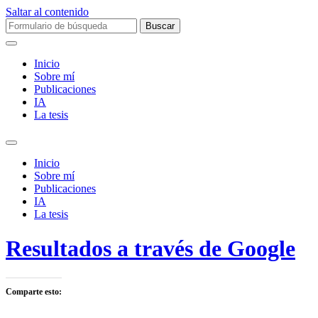
Saltar al contenido
Buscar:
Inicio
Sobre mí­
Publicaciones
IA
La tesis
Alternar
el
Inicio
campo
Sobre mí­
de
Publicaciones
búsqueda
IA
La tesis
Resultados a través de Google
Comparte esto: