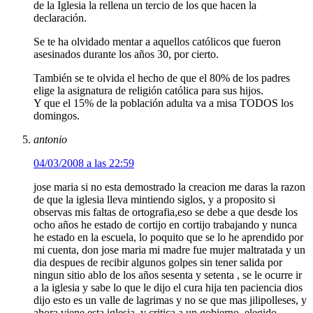
de la Iglesia la rellena un tercio de los que hacen la
declaración.
Se te ha olvidado mentar a aquellos católicos que fueron
asesinados durante los años 30, por cierto.
También se te olvida el hecho de que el 80% de los padres
elige la asignatura de religión católica para sus hijos.
Y que el 15% de la población adulta va a misa TODOS los
domingos.
antonio
04/03/2008 a las 22:59
jose maria si no esta demostrado la creacion me daras la razon
de que la iglesia lleva mintiendo siglos, y a proposito si
observas mis faltas de ortografia,eso se debe a que desde los
ocho años he estado de cortijo en cortijo trabajando y nunca
he estado en la escuela, lo poquito que se lo he aprendido por
mi cuenta, don jose maria mi madre fue mujer maltratada y un
dia despues de recibir algunos golpes sin tener salida por
ningun sitio ablo de los años sesenta y setenta , se le ocurre ir
a la iglesia y sabe lo que le dijo el cura hija ten paciencia dios
dijo esto es un valle de lagrimas y no se que mas jilipolleses, y
ahora viene esta iglesia, y critica a un gobierno, elegido