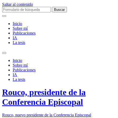
Saltar al contenido
Buscar:
Inicio
Sobre mí­
Publicaciones
IA
La tesis
Alternar
el
Inicio
campo
Sobre mí­
de
Publicaciones
búsqueda
IA
La tesis
Rouco, presidente de la
Conferencia Episcopal
Rouco, nuevo presidente de la Conferencia Episcopal