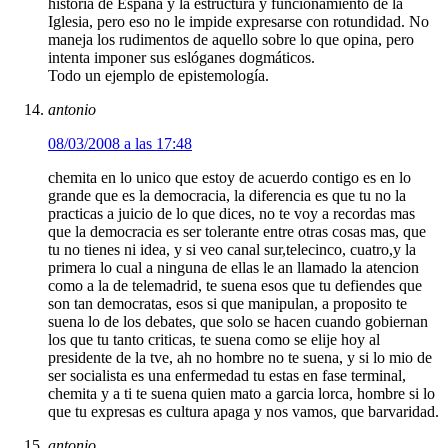
historia de España y la estructura y funcionamiento de la
Iglesia, pero eso no le impide expresarse con rotundidad. No
maneja los rudimentos de aquello sobre lo que opina, pero
intenta imponer sus eslóganes dogmáticos.
Todo un ejemplo de epistemología.
antonio
08/03/2008 a las 17:48
chemita en lo unico que estoy de acuerdo contigo es en lo
grande que es la democracia, la diferencia es que tu no la
practicas a juicio de lo que dices, no te voy a recordas mas
que la democracia es ser tolerante entre otras cosas mas, que
tu no tienes ni idea, y si veo canal sur,telecinco, cuatro,y la
primera lo cual a ninguna de ellas le an llamado la atencion
como a la de telemadrid, te suena esos que tu defiendes que
son tan democratas, esos si que manipulan, a proposito te
suena lo de los debates, que solo se hacen cuando gobiernan
los que tu tanto criticas, te suena como se elije hoy al
presidente de la tve, ah no hombre no te suena, y si lo mio de
ser socialista es una enfermedad tu estas en fase terminal,
chemita y a ti te suena quien mato a garcia lorca, hombre si lo
que tu expresas es cultura apaga y nos vamos, que barvaridad.
antonio