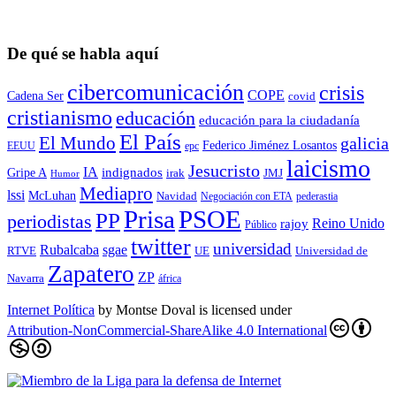
De qué se habla aquí
cibercomunicación
crisis
COPE
Cadena Ser
covid
cristianismo
educación
educación para la ciudadaní­a
El País
El Mundo
galicia
Federico Jiménez Losantos
EEUU
epc
laicismo
Jesucristo
IA
Gripe A
indignados
irak
JMJ
Humor
Mediapro
lssi
McLuhan
Navidad
Negociación con ETA
pederastia
Prisa
PSOE
PP
periodistas
Reino Unido
rajoy
Público
twitter
universidad
sgae
Rubalcaba
RTVE
UE
Universidad de
Zapatero
ZP
Navarra
áfrica
Internet Política
by
Montse Doval
is licensed under
Attribution-NonCommercial-ShareAlike 4.0 International