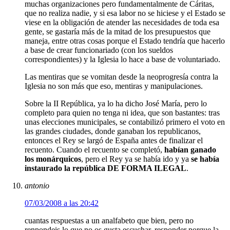
muchas organizaciones pero fundamentalmente de Cáritas,
que no realiza nadie, y si esa labor no se hiciese y el Estado se
viese en la obligación de atender las necesidades de toda esa
gente, se gastaría más de la mitad de los presupuestos que
maneja, entre otras cosas porque el Estado tendría que hacerlo
a base de crear funcionariado (con los sueldos
correspondientes) y la Iglesia lo hace a base de voluntariado.
Las mentiras que se vomitan desde la neoprogresía contra la
Iglesia no son más que eso, mentiras y manipulaciones.
Sobre la II República, ya lo ha dicho José María, pero lo
completo para quien no tenga ni idea, que son bastantes: tras
unas elecciones municipales, se contabilizó primero el voto en
las grandes ciudades, donde ganaban los republicanos,
entonces el Rey se largó de España antes de finalizar el
recuento. Cuando el recuento se completó,
habían ganado
los monárquicos
, pero el Rey ya se había ido y ya
se había
instaurado la república DE FORMA ILEGAL
.
antonio
07/03/2008 a las 20:42
cuantas respuestas a un analfabeto que bien, pero no
renpondeis lo que no os gusta escuchar, responder porque la