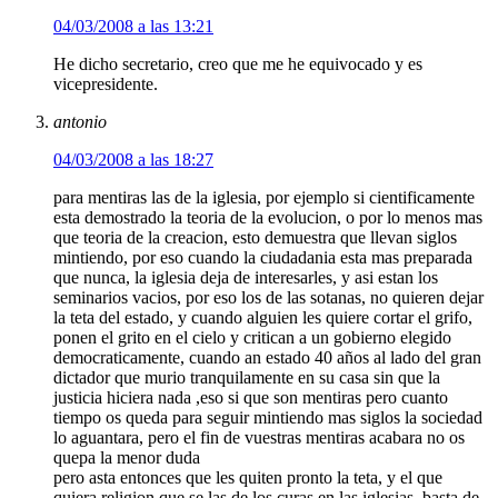
04/03/2008 a las 13:21
He dicho secretario, creo que me he equivocado y es
vicepresidente.
antonio
04/03/2008 a las 18:27
para mentiras las de la iglesia, por ejemplo si cientificamente
esta demostrado la teoria de la evolucion, o por lo menos mas
que teoria de la creacion, esto demuestra que llevan siglos
mintiendo, por eso cuando la ciudadania esta mas preparada
que nunca, la iglesia deja de interesarles, y asi estan los
seminarios vacios, por eso los de las sotanas, no quieren dejar
la teta del estado, y cuando alguien les quiere cortar el grifo,
ponen el grito en el cielo y critican a un gobierno elegido
democraticamente, cuando an estado 40 años al lado del gran
dictador que murio tranquilamente en su casa sin que la
justicia hiciera nada ,eso si que son mentiras pero cuanto
tiempo os queda para seguir mintiendo mas siglos la sociedad
lo aguantara, pero el fin de vuestras mentiras acabara no os
quepa la menor duda
pero asta entonces que les quiten pronto la teta, y el que
quiera religion que se las de los curas en las iglesias, basta de