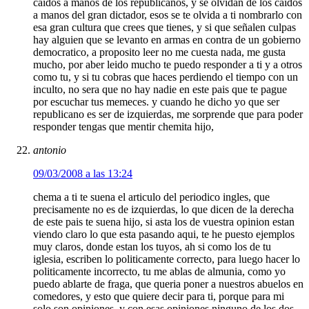
caidos a manos de los republicanos, y se olvidan de los caidos
a manos del gran dictador, esos se te olvida a ti nombrarlo con
esa gran cultura que crees que tienes, y si que señalen culpas
hay alguien que se levanto en armas en contra de un gobierno
democratico, a proposito leer no me cuesta nada, me gusta
mucho, por aber leido mucho te puedo responder a ti y a otros
como tu, y si tu cobras que haces perdiendo el tiempo con un
inculto, no sera que no hay nadie en este pais que te pague
por escuchar tus memeces. y cuando he dicho yo que ser
republicano es ser de izquierdas, me sorprende que para poder
responder tengas que mentir chemita hijo,
antonio
09/03/2008 a las 13:24
chema a ti te suena el articulo del periodico ingles, que
precisamente no es de izquierdas, lo que dicen de la derecha
de este pais te suena hijo, si asta los de vuestra opinion estan
viendo claro lo que esta pasando aqui, te he puesto ejemplos
muy claros, donde estan los tuyos, ah si como los de tu
iglesia, escriben lo politicamente correcto, para luego hacer lo
politicamente incorrecto, tu me ablas de almunia, como yo
puedo ablarte de fraga, que queria poner a nuestros abuelos en
comedores, y esto que quiere decir para ti, porque para mi
solo son opiniones, y con esas opiniones ninguno de los dos