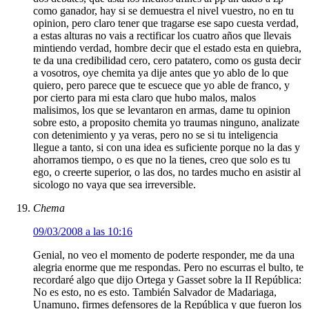
como ganador, hay si se demuestra el nivel vuestro, no en tu
opinion, pero claro tener que tragarse ese sapo cuesta verdad,
a estas alturas no vais a rectificar los cuatro años que llevais
mintiendo verdad, hombre decir que el estado esta en quiebra,
te da una credibilidad cero, cero patatero, como os gusta decir
a vosotros, oye chemita ya dije antes que yo ablo de lo que
quiero, pero parece que te escuece que yo able de franco, y
por cierto para mi esta claro que hubo malos, malos
malisimos, los que se levantaron en armas, dame tu opinion
sobre esto, a proposito chemita yo traumas ninguno, analizate
con detenimiento y ya veras, pero no se si tu inteligencia
llegue a tanto, si con una idea es suficiente porque no la das y
ahorramos tiempo, o es que no la tienes, creo que solo es tu
ego, o creerte superior, o las dos, no tardes mucho en asistir al
sicologo no vaya que sea irreversible.
Chema
09/03/2008 a las 10:16
Genial, no veo el momento de poderte responder, me da una
alegria enorme que me respondas. Pero no escurras el bulto, te
recordaré algo que dijo Ortega y Gasset sobre la II República:
No es esto, no es esto. También Salvador de Madariaga,
Unamuno, firmes defensores de la República y que fueron los