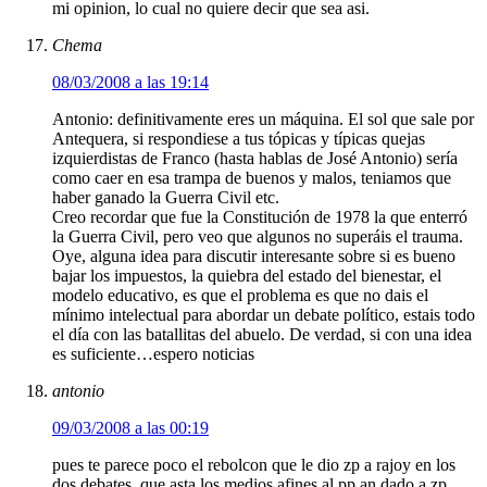
mi opinion, lo cual no quiere decir que sea asi.
Chema
08/03/2008 a las 19:14
Antonio: definitivamente eres un máquina. El sol que sale por
Antequera, si respondiese a tus tópicas y típicas quejas
izquierdistas de Franco (hasta hablas de José Antonio) sería
como caer en esa trampa de buenos y malos, teniamos que
haber ganado la Guerra Civil etc.
Creo recordar que fue la Constitución de 1978 la que enterró
la Guerra Civil, pero veo que algunos no superáis el trauma.
Oye, alguna idea para discutir interesante sobre si es bueno
bajar los impuestos, la quiebra del estado del bienestar, el
modelo educativo, es que el problema es que no dais el
mínimo intelectual para abordar un debate político, estais todo
el día con las batallitas del abuelo. De verdad, si con una idea
es suficiente…espero noticias
antonio
09/03/2008 a las 00:19
pues te parece poco el rebolcon que le dio zp a rajoy en los
dos debates, que asta los medios afines al pp an dado a zp