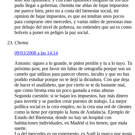
pudo llegar a gobernar, chemita me ablas de bajar impuestos
me parece bien, pero no a costa del bienestar social, mi
opinion de bajar impuestos, es que asi tendran unos pocos
para comprarse otro mercedes, y varias miles de personas mas
por debajo del nivel de pobreza, no entiendes que asi es como
bolveis a poner en peligro la paz social.
Chema
09/03/2008 a las 14:14
Antonio: sigues a lo grande, te piden perdón y tu a lo tuyo. Tu
próximo post, por favor sin faltas de ortografía porque son un
camelo que utilizas para parecer obrero, inculto y que no has
podido estudiar porque no te dejó la dictadura. Con que deja
de hacer el analfabeto, que por cierto se te da bastante mal,
que como broma esta un poco gastada a estas alturas
Segunda cuestión: si se bajan los impuestos, hay más dinero
para invertir y se pueden crear puestos de trabajo. La mejor
política social es la crea empleo, no la crea una red de clientes
como la tiene por ejemplo la Junta de Andalucia. Ejemplo de
Estado del Bienestar, donde no hay un hospital con
habitaciones individuales, en Madrid si los tienen, que mala
suerte.
Lo del mercedes es un esperpento, es Audi la marca que gusta