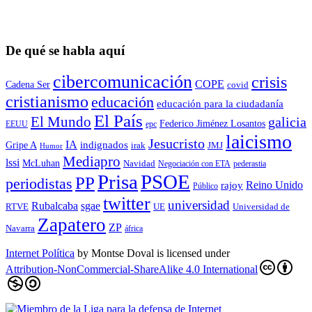
De qué se habla aquí
cibercomunicación
crisis
COPE
Cadena Ser
covid
cristianismo
educación
educación para la ciudadaní­a
El País
El Mundo
galicia
Federico Jiménez Losantos
EEUU
epc
laicismo
Jesucristo
IA
Gripe A
indignados
irak
JMJ
Humor
Mediapro
lssi
McLuhan
Navidad
Negociación con ETA
pederastia
Prisa
PSOE
PP
periodistas
Reino Unido
rajoy
Público
twitter
universidad
sgae
Rubalcaba
RTVE
UE
Universidad de
Zapatero
ZP
Navarra
áfrica
Internet Política
by
Montse Doval
is licensed under
Attribution-NonCommercial-ShareAlike 4.0 International