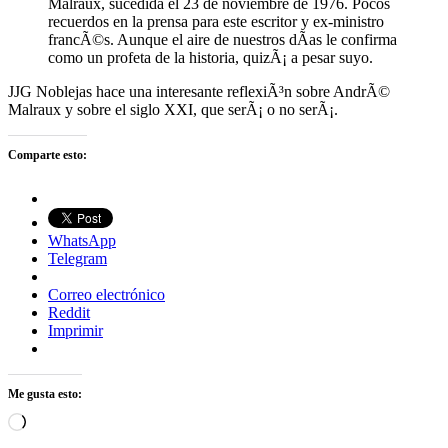
Malraux, sucedida el 23 de noviembre de 1976. Pocos
recuerdos en la prensa para este escritor y ex-ministro
francÃ©s. Aunque el aire de nuestros dÃ­as le confirma
como un profeta de la historia, quizÃ¡ a pesar suyo.
JJG Noblejas hace una interesante reflexiÃ³n sobre AndrÃ©
Malraux y sobre el siglo XXI, que serÃ¡ o no serÃ¡.
Comparte esto:
WhatsApp
Telegram
Correo electrónico
Reddit
Imprimir
Me gusta esto:
Cargando...