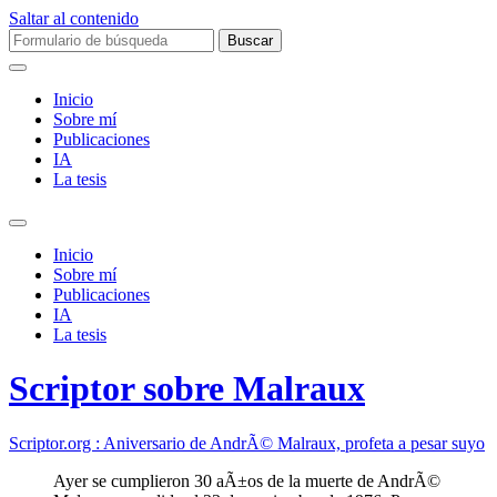
Saltar al contenido
Buscar:
Inicio
Sobre mí­
Publicaciones
IA
La tesis
Alternar
el
Inicio
campo
Sobre mí­
de
Publicaciones
búsqueda
IA
La tesis
Scriptor sobre Malraux
Scriptor.org : Aniversario de AndrÃ© Malraux, profeta a pesar suyo
Ayer se cumplieron 30 aÃ±os de la muerte de AndrÃ©