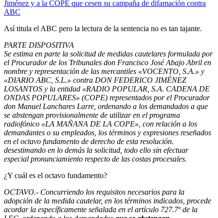
Jiménez y a la COPE que cesen su campaña de difamación contra
ABC
Así titula el ABC pero la lectura de la sentencia no es tan tajante.
PARTE DISPOSITIVA
Se estima en parte la solicitud de medidas cautelares formulada por
el Procurador de los Tribunales don Francisco José Abajo Abril en
nombre y representación de las mercantiles «VOCENTO, S.A.» y
«DIARIO ABC, S.L.» contra DON FEDERICO JIMÉNEZ
LOSANTOS y la entidad «RADIO POPULAR, S.A. CADENA DE
ONDAS POPULARES» (COPE) representados por el Procurador
don Manuel Lanchares Larre, ordenando a los demandados a que
se abstengan provisionalmente de utilizar en el programa
radiofónico «LA MAÑANA DE LA COPE», con relación a los
demandantes o su empleados, los términos y expresiones reseñados
en el octavo fundamento de derecho de esta resolución.
desestimando en lo demás la solicitud, todo ello sin efectuar
especial pronunciamiento respecto de las costas procesales.
¿Y cuál es el octavo fundamento?
OCTAVO.- Concurriendo los requisitos necesarios para la
adopción de la medida cautelar, en los términos indicados, procede
acordar la específicamente señalada en el artículo 727.7º de la