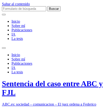
Saltar al contenido
Buscar:
Inicio
Sobre mí­
Publicaciones
IA
La tesis
Alternar
el
Inicio
campo
Sobre mí­
de
Publicaciones
búsqueda
IA
La tesis
Sentencia del caso entre ABC y
FJL
ABC.es: sociedad – comunicacion – El juez ordena a Federico