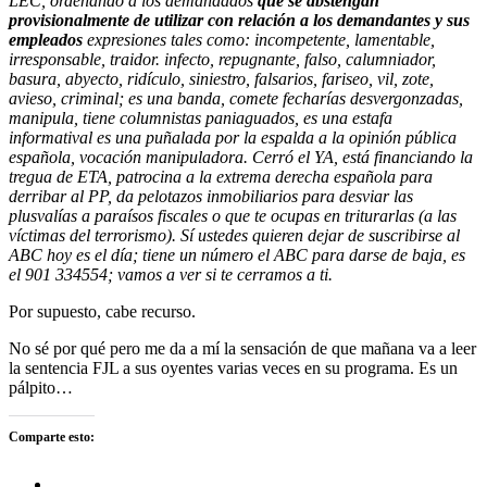
LEC, ordenando a los demandados
que se abstengan
provisionalmente de utilizar con relación a los demandantes y sus
empleados
expresiones tales como: incompetente, lamentable,
irresponsable, traidor. infecto, repugnante, falso, calumniador,
basura, abyecto, ridículo, siniestro, falsarios, fariseo, vil, zote,
avieso, criminal; es una banda, comete fecharías desvergonzadas,
manipula, tiene columnistas paniaguados, es una estafa
informatival es una puñalada por la espalda a la opinión pública
española, vocación manipuladora. Cerró el YA, está financiando la
tregua de ETA, patrocina a la extrema derecha española para
derribar al PP, da pelotazos inmobiliarios para desviar las
plusvalías a paraísos fiscales o que te ocupas en triturarlas (a las
víctimas del terrorismo). Sí ustedes quieren dejar de suscribirse al
ABC hoy es el día; tiene un número el ABC para darse de baja, es
el 901 334554; vamos a ver si te cerramos a ti.
Por supuesto, cabe recurso.
No sé por qué pero me da a mí la sensación de que mañana va a leer
la sentencia FJL a sus oyentes varias veces en su programa. Es un
pálpito…
Comparte esto: