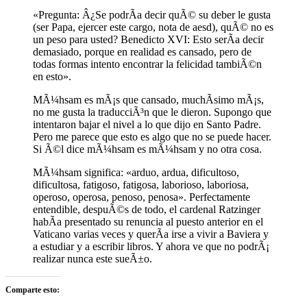
«Pregunta: Â¿Se podrÃ­a decir quÃ© su deber le gusta
(ser Papa, ejercer este cargo, nota de aesd), quÃ© no es
un peso para usted? Benedicto XVI: Esto serÃ­a decir
demasiado, porque en realidad es cansado, pero de
todas formas intento encontrar la felicidad tambiÃ©n
en esto».
MÃ¼hsam es mÃ¡s que cansado, muchÃ­simo mÃ¡s,
no me gusta la traducciÃ³n que le dieron. Supongo que
intentaron bajar el nivel a lo que dijo en Santo Padre.
Pero me parece que esto es algo que no se puede hacer.
Si Ã©l dice mÃ¼hsam es mÃ¼hsam y no otra cosa.
MÃ¼hsam significa: «arduo, ardua, dificultoso,
dificultosa, fatigoso, fatigosa, laborioso, laboriosa,
operoso, operosa, penoso, penosa». Perfectamente
entendible, despuÃ©s de todo, el cardenal Ratzinger
habÃ­a presentado su renuncia al puesto anterior en el
Vaticano varias veces y querÃ­a irse a vivir a Baviera y
a estudiar y a escribir libros. Y ahora ve que no podrÃ¡
realizar nunca este sueÃ±o.
Comparte esto: