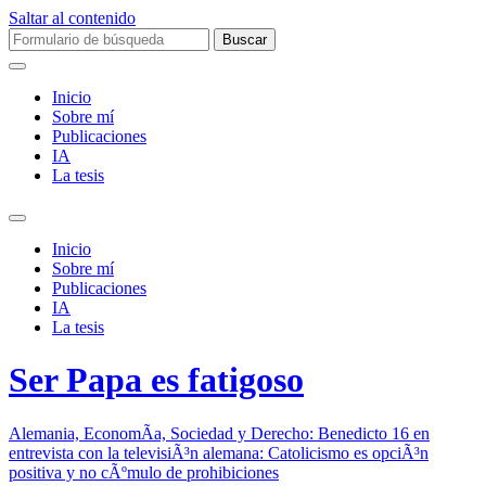
Saltar al contenido
Buscar:
Inicio
Sobre mí­
Publicaciones
IA
La tesis
Alternar
el
Inicio
campo
Sobre mí­
de
Publicaciones
búsqueda
IA
La tesis
Ser Papa es fatigoso
Alemania, EconomÃ­a, Sociedad y Derecho: Benedicto 16 en
entrevista con la televisiÃ³n alemana: Catolicismo es opciÃ³n
positiva y no cÃºmulo de prohibiciones