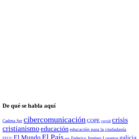
De qué se habla aquí
cibercomunicación
crisis
COPE
Cadena Ser
covid
cristianismo
educación
educación para la ciudadaní­a
El País
El Mundo
galicia
Federico Jiménez Losantos
EEUU
epc