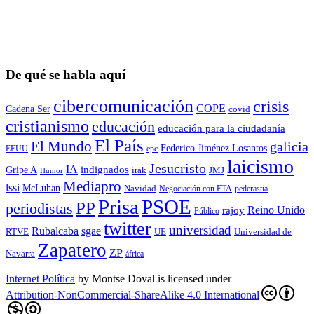
De qué se habla aquí
cibercomunicación
crisis
COPE
Cadena Ser
covid
cristianismo
educación
educación para la ciudadaní­a
El País
El Mundo
galicia
Federico Jiménez Losantos
EEUU
epc
laicismo
Jesucristo
IA
Gripe A
indignados
irak
JMJ
Humor
Mediapro
lssi
McLuhan
Navidad
Negociación con ETA
pederastia
Prisa
PSOE
PP
periodistas
Reino Unido
rajoy
Público
twitter
universidad
sgae
Rubalcaba
RTVE
UE
Universidad de
Zapatero
ZP
Navarra
áfrica
Internet Política
by
Montse Doval
is licensed under
Attribution-NonCommercial-ShareAlike 4.0 International