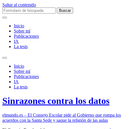
Saltar al contenido
Buscar:
Inicio
Sobre mí­
Publicaciones
IA
La tesis
Alternar
el
Inicio
campo
Sobre mí­
de
Publicaciones
búsqueda
IA
La tesis
Sinrazones contra los datos
elmundo.es – El Consejo Escolar pide al Gobierno que rompa los
acuerdos con la Santa Sede y saque la religión de las aulas