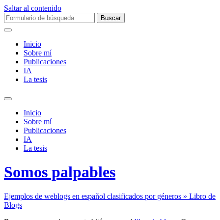
Saltar al contenido
Buscar:
Inicio
Sobre mí­
Publicaciones
IA
La tesis
Alternar
el
Inicio
campo
Sobre mí­
de
Publicaciones
búsqueda
IA
La tesis
Somos palpables
Ejemplos de weblogs en español clasificados por géneros » Libro de
Blogs