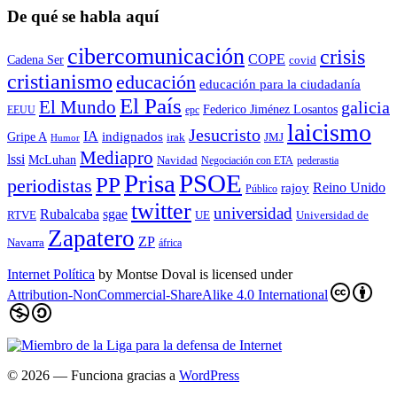
De qué se habla aquí
cibercomunicación
crisis
COPE
Cadena Ser
covid
cristianismo
educación
educación para la ciudadaní­a
El País
El Mundo
galicia
Federico Jiménez Losantos
EEUU
epc
laicismo
Jesucristo
IA
Gripe A
indignados
irak
JMJ
Humor
Mediapro
lssi
McLuhan
Navidad
Negociación con ETA
pederastia
Prisa
PSOE
PP
periodistas
Reino Unido
rajoy
Público
twitter
universidad
sgae
Rubalcaba
RTVE
UE
Universidad de
Zapatero
ZP
Navarra
áfrica
Internet Política
by
Montse Doval
is licensed under
Attribution-NonCommercial-ShareAlike 4.0 International
© 2026
— Funciona gracias a
WordPress