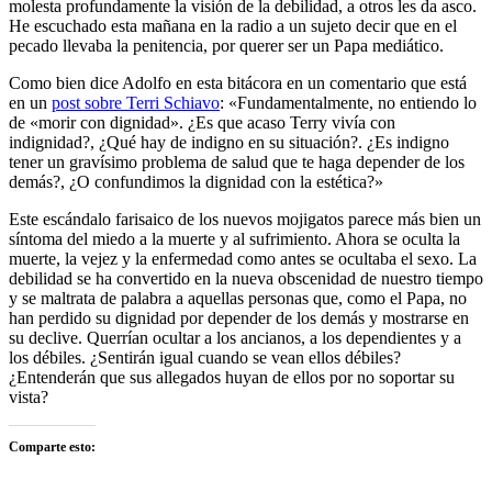
molesta profundamente la visión de la debilidad, a otros les da asco.
He escuchado esta mañana en la radio a un sujeto decir que en el
pecado llevaba la penitencia, por querer ser un Papa mediático.
Como bien dice Adolfo en esta bitácora en un comentario que está
en un
post sobre Terri Schiavo
: «Fundamentalmente, no entiendo lo
de «morir con dignidad». ¿Es que acaso Terry vivía con
indignidad?, ¿Qué hay de indigno en su situación?. ¿Es indigno
tener un gravísimo problema de salud que te haga depender de los
demás?, ¿O confundimos la dignidad con la estética?»
Este escándalo farisaico de los nuevos mojigatos parece más bien un
síntoma del miedo a la muerte y al sufrimiento. Ahora se oculta la
muerte, la vejez y la enfermedad como antes se ocultaba el sexo. La
debilidad se ha convertido en la nueva obscenidad de nuestro tiempo
y se maltrata de palabra a aquellas personas que, como el Papa, no
han perdido su dignidad por depender de los demás y mostrarse en
su declive. Querrían ocultar a los ancianos, a los dependientes y a
los débiles. ¿Sentirán igual cuando se vean ellos débiles?
¿Entenderán que sus allegados huyan de ellos por no soportar su
vista?
Comparte esto: