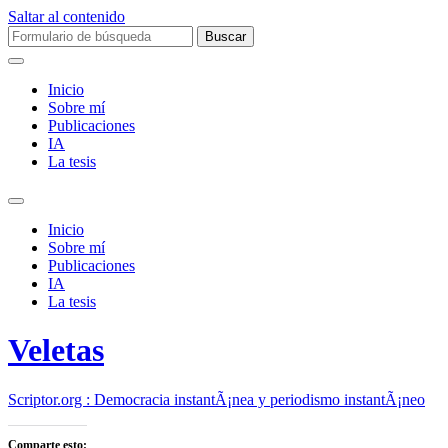
Saltar al contenido
Buscar:
Inicio
Sobre mí­
Publicaciones
IA
La tesis
Alternar
el
Inicio
campo
Sobre mí­
de
Publicaciones
búsqueda
IA
La tesis
Veletas
Scriptor.org : Democracia instantÃ¡nea y periodismo instantÃ¡neo
Comparte esto: