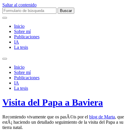
Saltar al contenido
Buscar:
Inicio
Sobre mí­
Publicaciones
IA
La tesis
Alternar
el
Inicio
campo
Sobre mí­
de
Publicaciones
búsqueda
IA
La tesis
Visita del Papa a Baviera
Recomiendo vivamente que os pasÃ©is por el
blog de Marta
, que
estÃ¡ haciendo un detallado seguimiento de la visita del Papa a su
tierra natal.