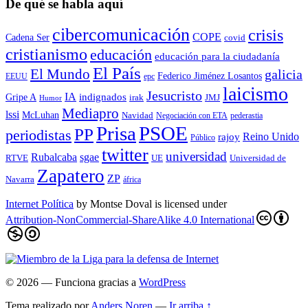
De qué se habla aquí
cibercomunicación
crisis
COPE
Cadena Ser
covid
cristianismo
educación
educación para la ciudadaní­a
El País
El Mundo
galicia
Federico Jiménez Losantos
EEUU
epc
laicismo
Jesucristo
IA
Gripe A
indignados
irak
JMJ
Humor
Mediapro
lssi
McLuhan
Navidad
Negociación con ETA
pederastia
Prisa
PSOE
PP
periodistas
Reino Unido
rajoy
Público
twitter
universidad
sgae
Rubalcaba
RTVE
UE
Universidad de
Zapatero
ZP
Navarra
áfrica
Internet Política
by
Montse Doval
is licensed under
Attribution-NonCommercial-ShareAlike 4.0 International
© 2026
— Funciona gracias a
WordPress
Tema realizado por
Anders Noren
—
Ir arriba ↑