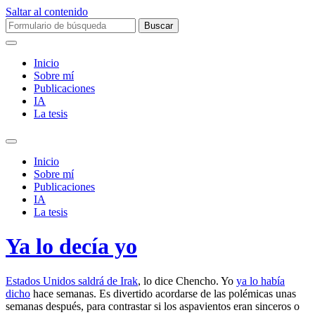
Saltar al contenido
Buscar:
Inicio
Sobre mí­
Publicaciones
IA
La tesis
Alternar
el
Inicio
campo
Sobre mí­
de
Publicaciones
búsqueda
IA
La tesis
Ya lo decía yo
Estados Unidos saldrá de Irak
, lo dice Chencho. Yo
ya lo había
dicho
hace semanas. Es divertido acordarse de las polémicas unas
semanas después, para contrastar si los aspavientos eran sinceros o