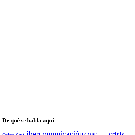
De qué se habla aquí
cibercomunicación
crisis
COPE
Cadena Ser