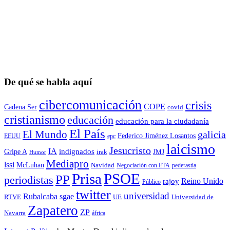
De qué se habla aquí
cibercomunicación
crisis
COPE
Cadena Ser
covid
cristianismo
educación
educación para la ciudadaní­a
El País
El Mundo
galicia
Federico Jiménez Losantos
EEUU
epc
laicismo
Jesucristo
IA
Gripe A
indignados
irak
JMJ
Humor
Mediapro
lssi
McLuhan
Navidad
Negociación con ETA
pederastia
Prisa
PSOE
PP
periodistas
Reino Unido
rajoy
Público
twitter
universidad
sgae
Rubalcaba
RTVE
UE
Universidad de
Zapatero
ZP
Navarra
áfrica