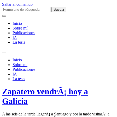
Saltar al contenido
Buscar:
Inicio
Sobre mí­
Publicaciones
IA
La tesis
Alternar
el
Inicio
campo
Sobre mí­
de
Publicaciones
búsqueda
IA
La tesis
Zapatero vendrÃ¡ hoy a
Galicia
A las seis de la tarde llegarÃ¡ a Santiago y por la tarde visitarÃ¡ a