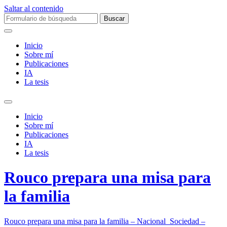
Saltar al contenido
Buscar:
Inicio
Sobre mí­
Publicaciones
IA
La tesis
Alternar
el
Inicio
campo
Sobre mí­
de
Publicaciones
búsqueda
IA
La tesis
Rouco prepara una misa para
la familia
Rouco prepara una misa para la familia – Nacional_Sociedad –