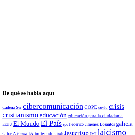
De qué se habla aquí
cibercomunicación
crisis
COPE
Cadena Ser
covid
cristianismo
educación
educación para la ciudadaní­a
El País
El Mundo
galicia
Federico Jiménez Losantos
EEUU
epc
laicismo
Jesucristo
IA
Gripe A
indignados
irak
JMJ
Humor