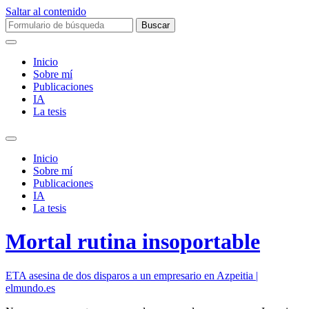
Saltar al contenido
Buscar:
Inicio
Sobre mí­
Publicaciones
IA
La tesis
Alternar
el
Inicio
campo
Sobre mí­
de
Publicaciones
búsqueda
IA
La tesis
Mortal rutina insoportable
ETA asesina de dos disparos a un empresario en Azpeitia |
elmundo.es