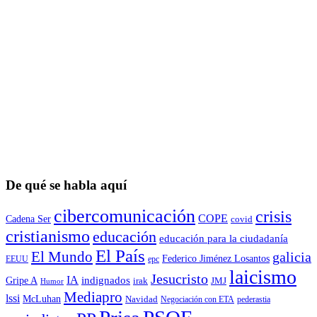
De qué se habla aquí
cibercomunicación
crisis
COPE
Cadena Ser
covid
cristianismo
educación
educación para la ciudadaní­a
El País
El Mundo
galicia
Federico Jiménez Losantos
EEUU
epc
laicismo
Jesucristo
IA
Gripe A
indignados
irak
JMJ
Humor
Mediapro
lssi
McLuhan
Navidad
Negociación con ETA
pederastia