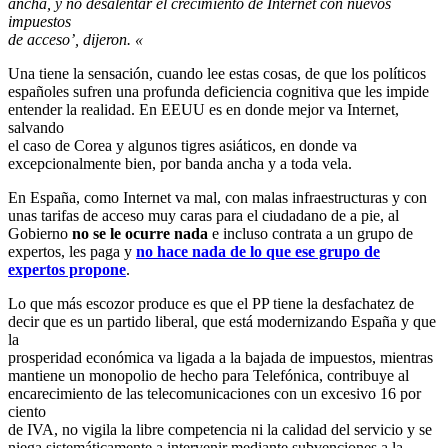
ancha, y no desalentar el crecimiento de Internet con nuevos
impuestos
de acceso’, dijeron. «
Una tiene la sensación, cuando lee estas cosas, de que los políticos
españoles sufren una profunda deficiencia cognitiva que les impide
entender la realidad. En EEUU es en donde mejor va Internet,
salvando
el caso de Corea y algunos tigres asiáticos, en donde va
excepcionalmente bien, por banda ancha y a toda vela.
En España, como Internet va mal, con malas infraestructuras y con
unas tarifas de acceso muy caras para el ciudadano de a pie, al
Gobierno
no se le ocurre nada
e incluso contrata a un grupo de
expertos, les paga y
no hace nada de lo que ese grupo de
expertos propone
.
Lo que más escozor produce es que el PP tiene la desfachatez de
decir que es un partido liberal, que está modernizando España y que
la
prosperidad económica va ligada a la bajada de impuestos, mientras
mantiene un monopolio de hecho para Telefónica, contribuye al
encarecimiento de las telecomunicaciones con un excesivo 16 por
ciento
de IVA, no vigila la libre competencia ni la calidad del servicio y se
niega sistemáticamente a intervenir mediante subvenciones a la