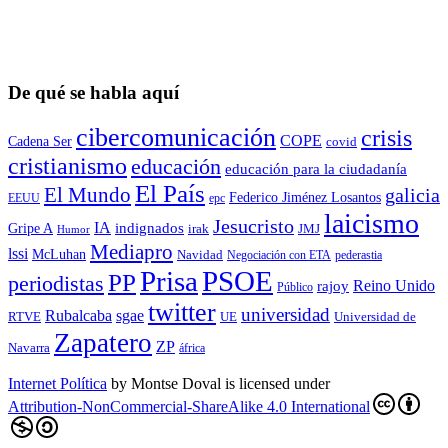
De qué se habla aquí
cibercomunicación
crisis
COPE
Cadena Ser
covid
cristianismo
educación
educación para la ciudadaní­a
El País
El Mundo
galicia
Federico Jiménez Losantos
EEUU
epc
laicismo
Jesucristo
IA
Gripe A
indignados
irak
JMJ
Humor
Mediapro
lssi
McLuhan
Navidad
Negociación con ETA
pederastia
Prisa
PSOE
PP
periodistas
Reino Unido
rajoy
Público
twitter
universidad
sgae
Rubalcaba
RTVE
UE
Universidad de
Zapatero
ZP
Navarra
áfrica
Internet Política
by
Montse Doval
is licensed under
Attribution-NonCommercial-ShareAlike 4.0 International