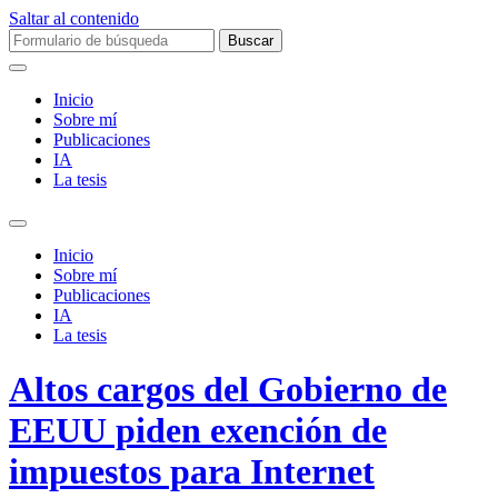
Saltar al contenido
Buscar:
Inicio
Sobre mí­
Publicaciones
IA
La tesis
Alternar
el
Inicio
campo
Sobre mí­
de
Publicaciones
búsqueda
IA
La tesis
Altos cargos del Gobierno de
EEUU piden exención de
impuestos para Internet