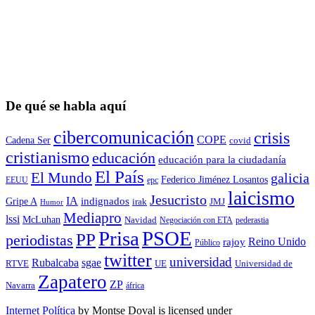
De qué se habla aquí
cibercomunicación
crisis
COPE
Cadena Ser
covid
cristianismo
educación
educación para la ciudadaní­a
El País
El Mundo
galicia
Federico Jiménez Losantos
EEUU
epc
laicismo
Jesucristo
IA
Gripe A
indignados
irak
JMJ
Humor
Mediapro
lssi
McLuhan
Navidad
Negociación con ETA
pederastia
Prisa
PSOE
PP
periodistas
Reino Unido
rajoy
Público
twitter
universidad
sgae
Rubalcaba
RTVE
UE
Universidad de
Zapatero
ZP
Navarra
áfrica
Internet Política
by
Montse Doval
is licensed under