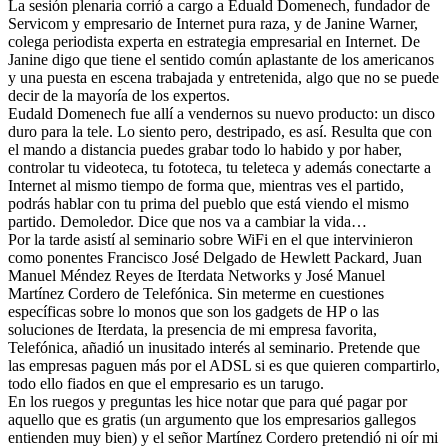
La sesión plenaria corrió a cargo a Eduald Domenech, fundador de
Servicom y empresario de Internet pura raza, y de Janine Warner,
colega periodista experta en estrategia empresarial en Internet. De
Janine digo que tiene el sentido común aplastante de los americanos
y una puesta en escena trabajada y entretenida, algo que no se puede
decir de la mayoría de los expertos.
Eudald Domenech fue allí a vendernos su nuevo producto: un disco
duro para la tele. Lo siento pero, destripado, es así. Resulta que con
el mando a distancia puedes grabar todo lo habido y por haber,
controlar tu videoteca, tu fototeca, tu teleteca y además conectarte a
Internet al mismo tiempo de forma que, mientras ves el partido,
podrás hablar con tu prima del pueblo que está viendo el mismo
partido. Demoledor. Dice que nos va a cambiar la vida…
Por la tarde asistí al seminario sobre WiFi en el que intervinieron
como ponentes Francisco José Delgado de Hewlett Packard, Juan
Manuel Méndez Reyes de Iterdata Networks y José Manuel
Martínez Cordero de Telefónica. Sin meterme en cuestiones
específicas sobre lo monos que son los gadgets de HP o las
soluciones de Iterdata, la presencia de mi empresa favorita,
Telefónica, añadió un inusitado interés al seminario. Pretende que
las empresas paguen más por el ADSL si es que quieren compartirlo,
todo ello fiados en que el empresario es un tarugo.
En los ruegos y preguntas les hice notar que para qué pagar por
aquello que es gratis (un argumento que los empresarios gallegos
entienden muy bien) y el señor Martínez Cordero pretendió ni oír mi