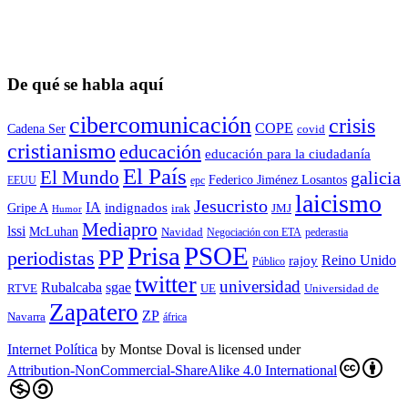
De qué se habla aquí
cibercomunicación
crisis
COPE
Cadena Ser
covid
cristianismo
educación
educación para la ciudadaní­a
El País
El Mundo
galicia
Federico Jiménez Losantos
EEUU
epc
laicismo
Jesucristo
IA
Gripe A
indignados
irak
JMJ
Humor
Mediapro
lssi
McLuhan
Navidad
Negociación con ETA
pederastia
Prisa
PSOE
PP
periodistas
Reino Unido
rajoy
Público
twitter
universidad
sgae
Rubalcaba
RTVE
UE
Universidad de
Zapatero
ZP
Navarra
áfrica
Internet Política
by
Montse Doval
is licensed under
Attribution-NonCommercial-ShareAlike 4.0 International