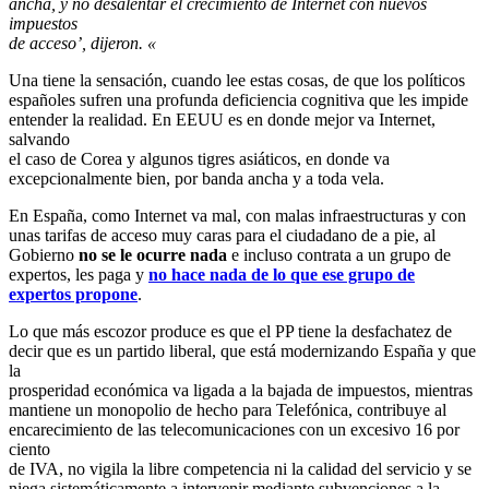
ancha, y no desalentar el crecimiento de Internet con nuevos
impuestos
de acceso’, dijeron. «
Una tiene la sensación, cuando lee estas cosas, de que los políticos
españoles sufren una profunda deficiencia cognitiva que les impide
entender la realidad. En EEUU es en donde mejor va Internet,
salvando
el caso de Corea y algunos tigres asiáticos, en donde va
excepcionalmente bien, por banda ancha y a toda vela.
En España, como Internet va mal, con malas infraestructuras y con
unas tarifas de acceso muy caras para el ciudadano de a pie, al
Gobierno
no se le ocurre nada
e incluso contrata a un grupo de
expertos, les paga y
no hace nada de lo que ese grupo de
expertos propone
.
Lo que más escozor produce es que el PP tiene la desfachatez de
decir que es un partido liberal, que está modernizando España y que
la
prosperidad económica va ligada a la bajada de impuestos, mientras
mantiene un monopolio de hecho para Telefónica, contribuye al
encarecimiento de las telecomunicaciones con un excesivo 16 por
ciento
de IVA, no vigila la libre competencia ni la calidad del servicio y se
niega sistemáticamente a intervenir mediante subvenciones a la