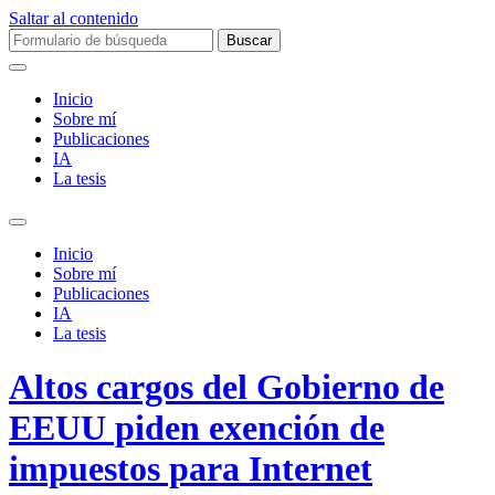
Saltar al contenido
Buscar:
Inicio
Sobre mí­
Publicaciones
IA
La tesis
Alternar
el
Inicio
campo
Sobre mí­
de
Publicaciones
búsqueda
IA
La tesis
Altos cargos del Gobierno de
EEUU piden exención de
impuestos para Internet