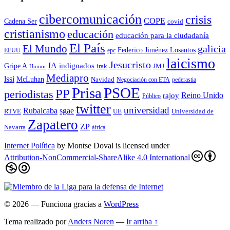
cibercomunicación
crisis
COPE
Cadena Ser
covid
cristianismo
educación
educación para la ciudadaní­a
El País
El Mundo
galicia
Federico Jiménez Losantos
EEUU
epc
laicismo
Jesucristo
IA
Gripe A
indignados
irak
JMJ
Humor
Mediapro
lssi
McLuhan
Navidad
Negociación con ETA
pederastia
Prisa
PSOE
PP
periodistas
Reino Unido
rajoy
Público
twitter
universidad
sgae
Rubalcaba
RTVE
UE
Universidad de
Zapatero
ZP
Navarra
áfrica
Internet Política
by
Montse Doval
is licensed under
Attribution-NonCommercial-ShareAlike 4.0 International
© 2026
— Funciona gracias a
WordPress
Tema realizado por
Anders Noren
—
Ir arriba ↑