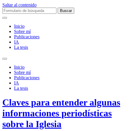
Saltar al contenido
Buscar:
Inicio
Sobre mí­
Publicaciones
IA
La tesis
Alternar
el
Inicio
campo
Sobre mí­
de
Publicaciones
búsqueda
IA
La tesis
Claves para entender algunas
informaciones periodísticas
sobre la Iglesia